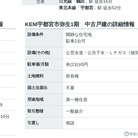
日光線
「
鶴田
」駅 徒歩16分
交通
東北本線
「
宇都宮
」駅 徒歩52分
報
KEM宇都宮市弥生1期 中古戸建の詳細情報
設備条件
閑静な住宅地
駐車2台可
設備(その他)
公営水道・公共下水・ＬＰガス（個
駐車場/月額
有(2台)/0円
土地権利
所有権
国土法届出
不要
用途地域
第一種住居
9
取引態様
一般媒介
10分
引渡し
相談
情報