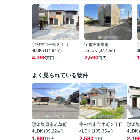
宇都宮市平松３丁目
宇都宮市東町
4LDK (114.87㎡)
3SLDK (87.48㎡)
3
4,398
2,590
1
万円
万円
よく見られている物件
那須塩原市若草町
宇都宮市宝木町２丁目
那須塩
4LDK (99.22㎡)
4LDK (105.35㎡)
4LDK 
1,980
2,580
2,19
万円
万円