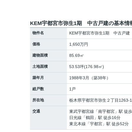
KEM宇都宮市弥生1期 中古戸建の基本情
物件名
KEM宇都宮市弥生1期 中古戸建
価格
1,650万円
建物面積
85.69㎡
土地面積
53.53坪(176.98㎡)
築年月
1988年3月（築38年）
総戸数
1戸
所在地
栃木県
宇都宮市
弥生
２丁目1263-1
交通
東武宇都宮線
「
南宇都宮
」駅 徒歩
日光線
「
鶴田
」駅 徒歩16分
東北本線
「
宇都宮
」駅 徒歩52分