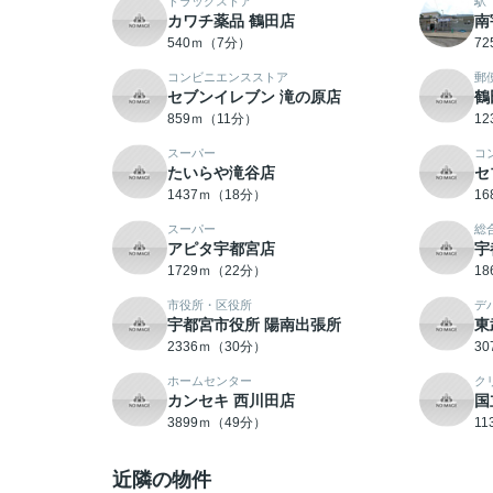
ドラッグストア
駅
カワチ薬品 鶴田店
南
540ｍ（7分）
7
コンビニエンスストア
郵
セブンイレブン 滝の原店
鶴
859ｍ（11分）
1
スーパー
コ
たいらや滝谷店
セ
1437ｍ（18分）
1
スーパー
総
アピタ宇都宮店
宇
1729ｍ（22分）
1
市役所・区役所
デ
宇都宮市役所 陽南出張所
東
2336ｍ（30分）
3
ホームセンター
ク
カンセキ 西川田店
国
3899ｍ（49分）
1
近隣の物件