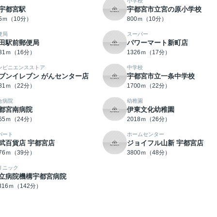
小学校
宇都宮駅
宇都宮市立宮の原小学校
25ｍ（10分）
800ｍ（10分）
便局
スーパー
田駅前郵便局
パワーマート新町店
231ｍ（16分）
1326ｍ（17分）
ンビニエンスストア
中学校
ブンイレブン がんセンター店
宇都宮市立一条中学校
681ｍ（22分）
1700ｍ（22分）
合病院
幼稚園
都宮南病院
伊東文化幼稚園
865ｍ（24分）
2018ｍ（26分）
パート
ホームセンター
武百貨店 宇都宮店
ジョイフル山新 宇都宮店
076ｍ（39分）
3800ｍ（48分）
リニック
立病院機構宇都宮病院
1316ｍ（142分）