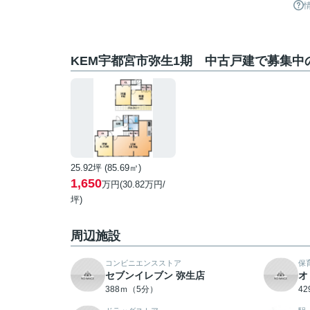
KEM宇都宮市弥生1期 中古戸建で募集中
25.92坪 (85.69㎡)
1,650
万円(30.82万円/
坪)
周辺施設
コンビニエンスストア
保
セブンイレブン 弥生店
オ
388ｍ（5分）
4