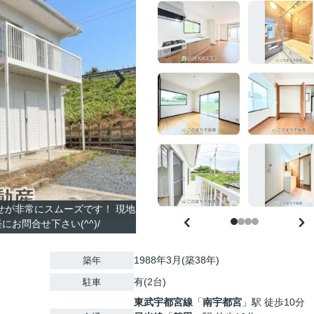
合せが非常にスムーズです！ 現地
お問合せ下さい(^^)/
1988年3月(築38年)
築年
有(2台)
駐車
東武宇都宮線
「
南宇都宮
」駅 徒歩10分