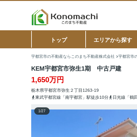
トップ
エリアから探す
宇都宮市の不動産ならこのまち不動産株式会社
宇都宮市の
KEM宇都宮市弥生1期 中古戸建
1,650万円
栃木県
宇都宮市
弥生
２丁目1263-19
東武宇都宮線「南宇都宮」駅徒歩10分
日光線「鶴田
1
/
27