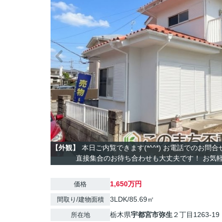
【外観】
本日ご内覧できます(*^^*) お電話でのお問
直接集合のお待ち合わせも大丈夫です！ お気軽に
1,650万円
価格
3LDK/85.69㎡
間取り/建物面積
栃木県
宇都宮市
弥生
２丁目1263-19
所在地