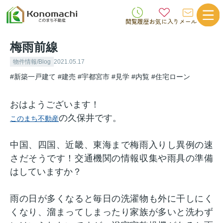
閲覧履歴
お気に入り
メール
梅雨前線
物件情報/Blog
2021.05.17
#新築一戸建て
#建売
#宇都宮市
#見学
#内覧
#住宅ローン
おはようございます！
の久保井です。
このまち不動産
中国、四国、近畿、東海まで梅雨入りし異例の速
さだそうです！交通機関の情報収集や雨具の準備
はしていますか？
雨の日が多くなると毎日の洗濯物も外に干しにく
くなり、溜まってしまったり家族が多いと洗わず