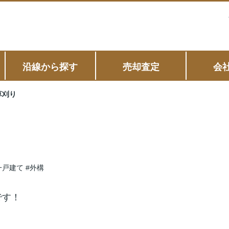
沿線から探す
売却査定
会
草刈り
一戸建て
#外構
です！