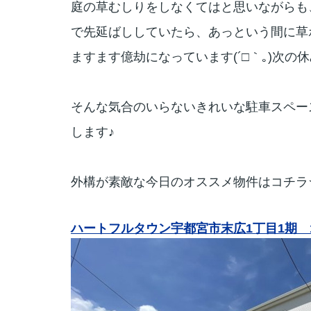
庭の草むしりをしなくてはと思いながらも
で先延ばししていたら、あっという間に草ボー
ますます億劫になっています(´□｀｡)次
そんな気合のいらないきれいな駐車スペー
します♪
外構が素敵な今日のオススメ物件はコチラ
ハートフルタウン宇都宮市末広1丁目1期 