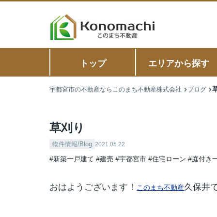
トップ
エリアから探す
宇都宮市の不動産ならこのまち不動産株式会社
ブログ
草刈り
物件情報/Blog
2021.05.22
#新築一戸建て
#建売
#宇都宮市
#住宅ローン
#庭付き
おはようございます！
久保井
このまち不動産