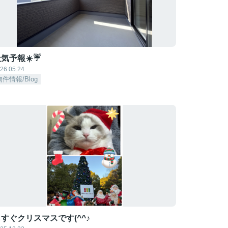
気予報☀️☔
26.05.24
物件情報/Blog
すぐクリスマスです(^^♪