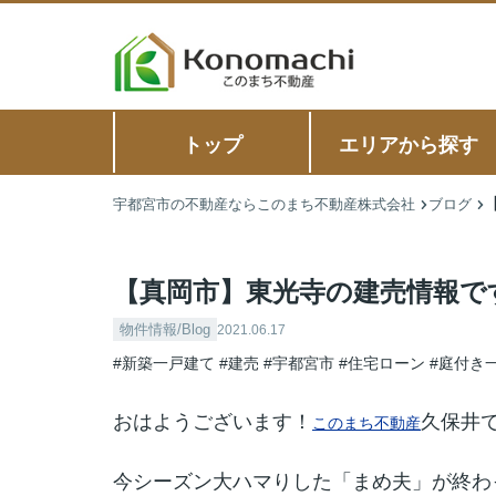
トップ
エリアから探す
宇都宮市の不動産ならこのまち不動産株式会社
ブログ
【真岡市】東光寺の建売情報で
物件情報/Blog
2021.06.17
#新築一戸建て
#建売
#宇都宮市
#住宅ローン
#庭付き
おはようございます！
久保井で
このまち不動産
今シーズン大ハマりした「まめ夫」が終わってし