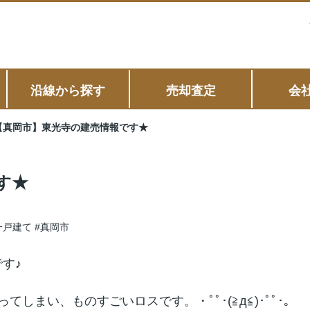
沿線から探す
売却査定
会
【真岡市】東光寺の建売情報です★
す★
一戸建て
#真岡市
す♪
まい、ものすごいロスです。・ﾟﾟ･(≧д≦)･ﾟﾟ･｡