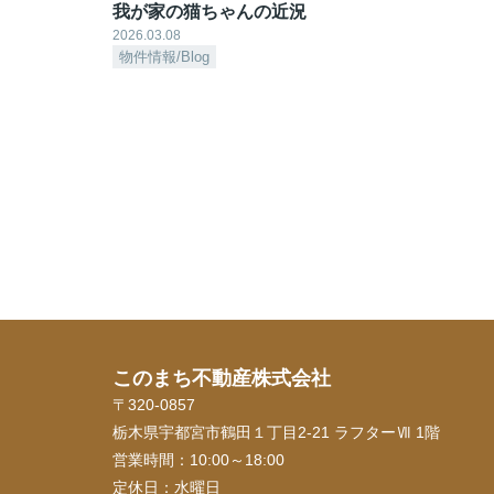
我が家の猫ちゃんの近況
2026.03.08
物件情報/Blog
このまち不動産株式会社
〒320-0857
栃木県宇都宮市鶴田１丁目2-21 ラフターⅦ 1階
営業時間：
10:00～18:00
定休日：
水曜日