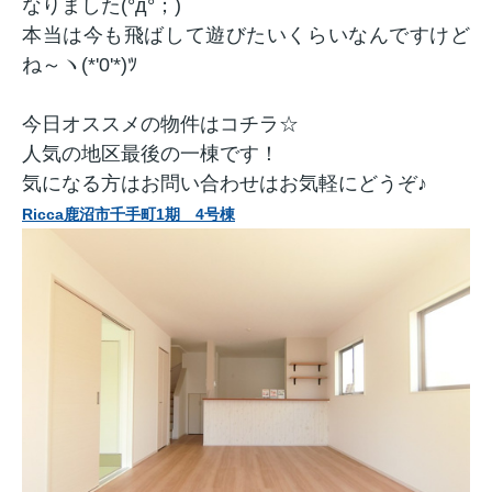
なりました(°д°；)
本当は今も飛ばして遊びたいくらいなんですけど
ね～ヽ(*'0'*)ﾂ
今日オススメの物件はコチラ☆
人気の地区最後の一棟です！
気になる方はお問い合わせはお気軽にどうぞ♪
Ricca鹿沼市千手町1期 4号棟