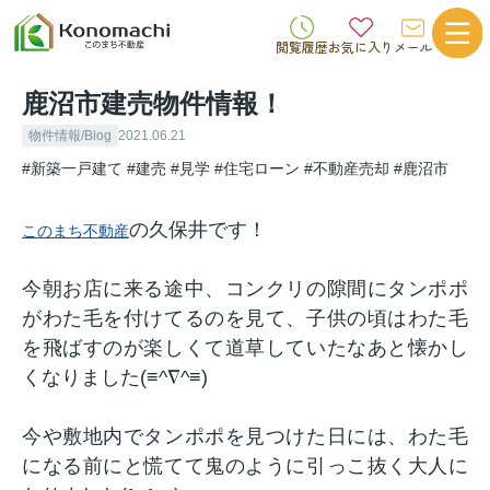
閲覧履歴
お気に入り
メール
鹿沼市建売物件情報！
物件情報/Blog
2021.06.21
#新築一戸建て
#建売
#見学
#住宅ローン
#不動産売却
#鹿沼市
の久保井です！
このまち不動産
今朝お店に来る途中、コンクリの隙間にタンポポ
がわた毛を付けてるのを見て、子供の頃はわた毛
を飛ばすのが楽しくて道草していたなあと懐かし
くなりました(≡^∇^≡)
今や敷地内でタンポポを見つけた日には、わた毛
になる前にと慌てて鬼のように引っこ抜く大人に