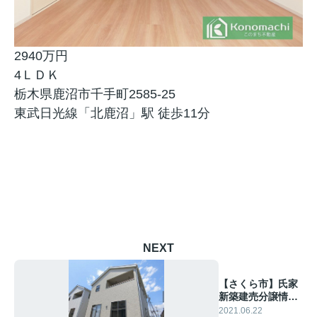
2940万円
4ＬＤＫ
栃木県鹿沼市千手町2585-25
東武日光線「北鹿沼」駅 徒歩11分
NEXT
【さくら市】氏家
新築建売分譲情
報！
2021.06.22