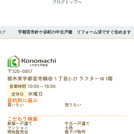
ブログトップへ
ログ
宇都宮市針ケ谷町の中古戸建 リフォーム済ですぐ住めます
〒320-0857
栃木県宇都宮市鶴田１丁目2-21 ラフターⅦ 1階
10:00～18:00
営業時間
水曜日
定休日
目的別に選ぶ
買いたい
売りたい
こだわり検索
新築一戸建て
中古一戸建て
マンション
土地
現地販売会
値下げ物件