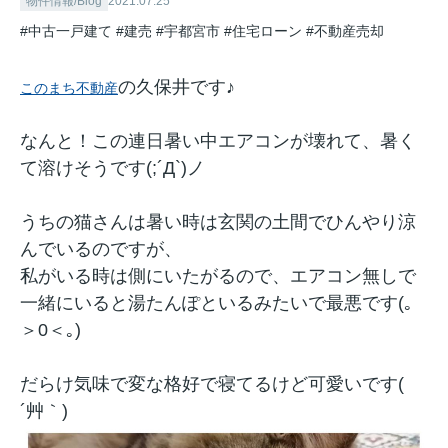
物件情報/Blog
2021.07.25
#中古一戸建て
#建売
#宇都宮市
#住宅ローン
#不動産売却
の久保井です♪
このまち不動産
なんと！この連日暑い中エアコンが壊れて、暑く
て溶けそうです(;´Д`)ノ
うちの猫さんは暑い時は玄関の土間でひんやり涼
んでいるのですが、
私がいる時は側にいたがるので、エアコン無しで
一緒にいると湯たんぽといるみたいで最悪です(｡
＞0＜｡)
だらけ気味で変な格好で寝てるけど可愛いです(
´艸｀)