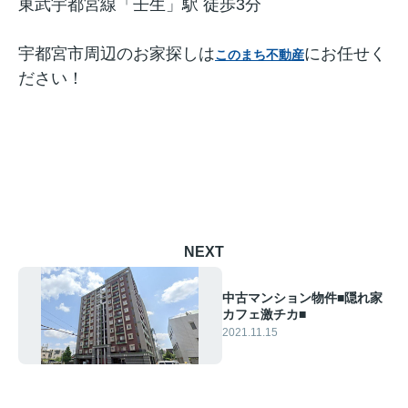
東武宇都宮線「壬生」駅 徒歩3分
宇都宮市周辺のお家探しは
にお任せく
このまち不動産
ださい！
NEXT
中古マンション物件■隠れ家
カフェ激チカ■
2021.11.15