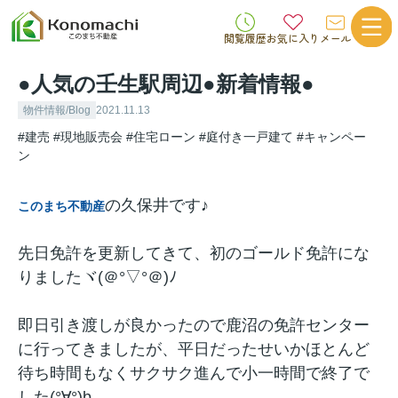
閲覧履歴
お気に入り
メール
●人気の壬生駅周辺●新着情報●
物件情報/Blog
2021.11.13
#建売
#現地販売会
#住宅ローン
#庭付き一戸建て
#キャンペー
ン
の久保井です♪
このまち不動産
先日免許を更新してきて、初のゴールド免許にな
りましたヾ(＠°▽°＠)ﾉ
即日引き渡しが良かったので鹿沼の免許センター
に行ってきましたが、平日だったせいかほとんど
待ち時間もなくサクサク進んで小一時間で終了で
した(°∀°)b