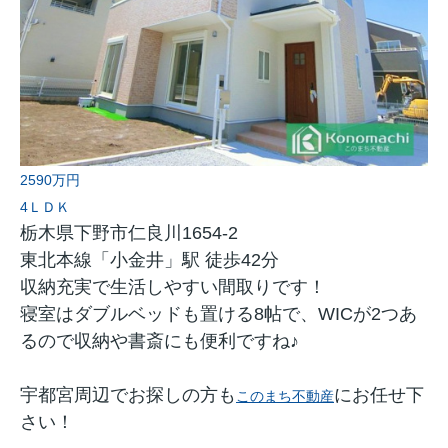
2590万円
4ＬＤＫ
栃木県下野市仁良川1654-2
東北本線「小金井」駅 徒歩42分
収納充実で生活しやすい間取りです！
寝室はダブルベッドも置ける8帖で、WICが2つあ
るので収納や書斎にも便利ですね♪
宇都宮周辺でお探しの方も
にお任せ下
このまち不動産
さい！