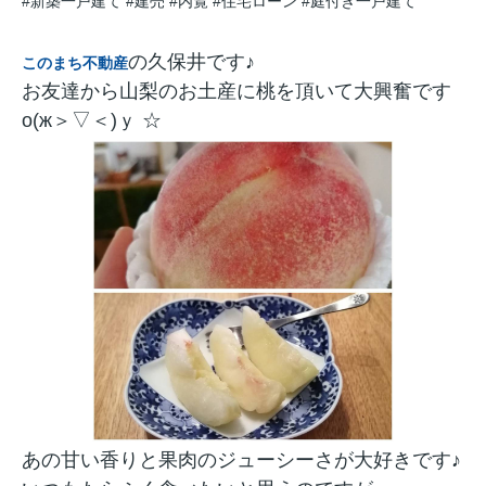
#新築一戸建て
#建売
#内覧
#住宅ローン
#庭付き一戸建て
の久保井です♪
このまち不動産
お友達から山梨のお土産に桃を頂いて大興奮です
о(ж＞▽＜)ｙ ☆
あの甘い香りと果肉のジューシーさが大好きです♪