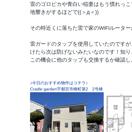
雷のゴロピカや青白い稲妻はもう慣れっこ
地響きがするほどで((＞д＜))
その時近くに落ちた雷で家のWiFiルーターが
雷ガードのタップを使用していたのですが
けたら次は防げないみたいなのです！知りません
この機会に他のタップも交換するか確認し
♪今日のおすすめ物件はコチラ♪
Cradle garden宇都宮市峰町第2 2号棟