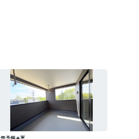
気予報☀️☔