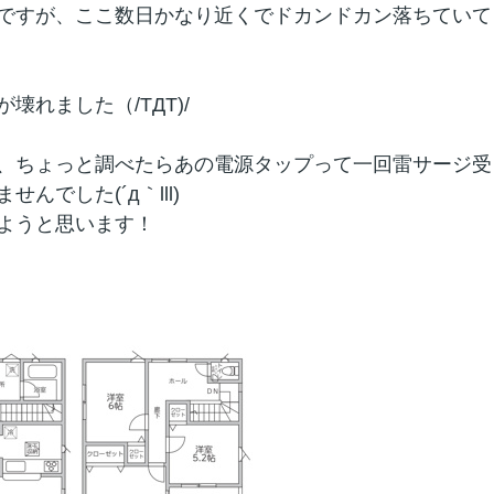
ですが、ここ数日かなり近くでドカンドカン落ちていて
壊れました（/TДT)/
、ちょっと調べたらあの電源タップって一回雷サージ受
でした(´д｀lll)
ようと思います！