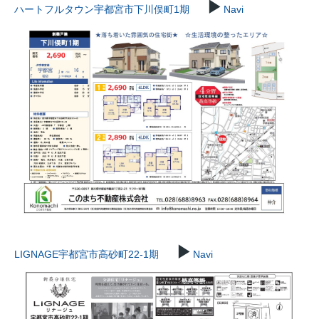
▶
ハートフルタウン宇都宮市下川俣町1期
Navi
▶
LIGNAGE宇都宮市高砂町22-1期
Navi