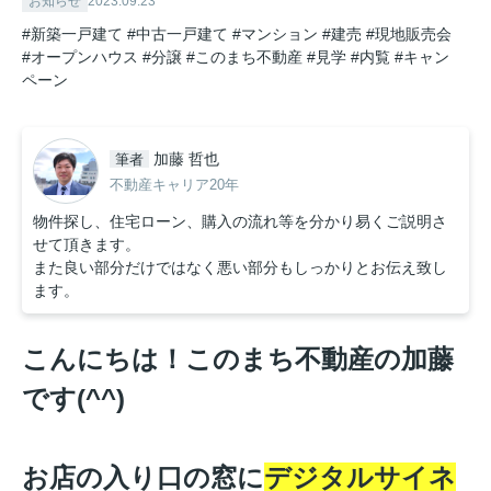
お知らせ
2023.09.23
#新築一戸建て
#中古一戸建て
#マンション
#建売
#現地販売会
#オープンハウス
#分譲
#このまち不動産
#見学
#内覧
#キャン
ペーン
加藤 哲也
筆者
不動産キャリア20年
物件探し、住宅ローン、購入の流れ等を分かり易くご説明さ
せて頂きます。
また良い部分だけではなく悪い部分もしっかりとお伝え致し
ます。
こんにちは！このまち不動産の加藤
です(^^)
お店の入り口の窓に
デジタルサイネ