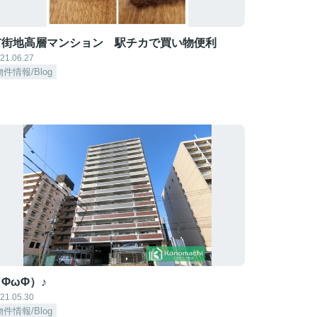
市街地高層マンション 駅チカで買い物便利
21.06.27
物件情報/Blog
ΦωΦ）♪
21.05.30
物件情報/Blog