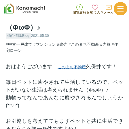
閲覧履歴
お気に入り
メール
（ΦωΦ）♪
物件情報/Blog
2021.05.30
#中古一戸建て
#マンション
#建売
#このまち不動産
#内覧
#住
宅ローン
おはようございます！
久保井です！
このまち不動産
毎日ペットに癒やされて生活しているので、ペッ
トがいない生活は考えられません（ΦωΦ）♪
動物ってなんであんなに癒やされるんでしょうか
(*^.^*)
お引越しを考えててもまずペットと共に生活でき
るおうちが第一条件ですよね！