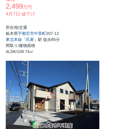
2,499
万円
4月7日 値下げ
所在地/交通
栃木県
宇都宮市
中里町
207-12
東北本線
「
氏家
」駅 徒歩85分
間取り/建物面積
4LDK/108.74㎡