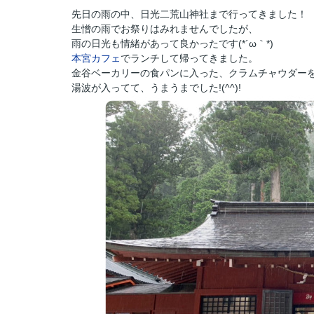
先日の雨の中、日光二荒山神社まで行ってきました！
生憎の雨でお祭りはみれませんでしたが、
雨の日光も情緒があって良かったです(*´ω｀*)
本宮カフェ
でランチして帰ってきました。
金谷ベーカリーの食パンに入った、クラムチャウダー
湯波が入ってて、うまうまでした!(^^)!