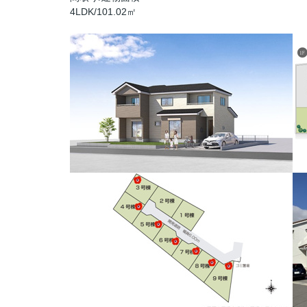
4LDK/101.02㎡