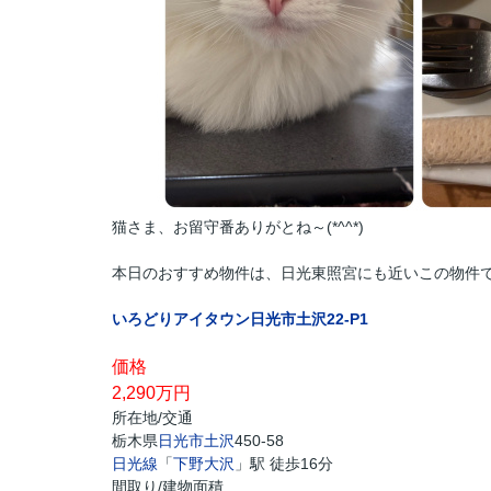
猫さま、お留守番ありがとね～(*^^*)
本日のおすすめ物件は、日光東照宮にも近いこの物件で
いろどりアイタウン日光市土沢22-P1
価格
2,290
万円
所在地/交通
栃木県
日光市
土沢
450-58
日光線
「
下野大沢
」駅 徒歩16分
間取り/建物面積