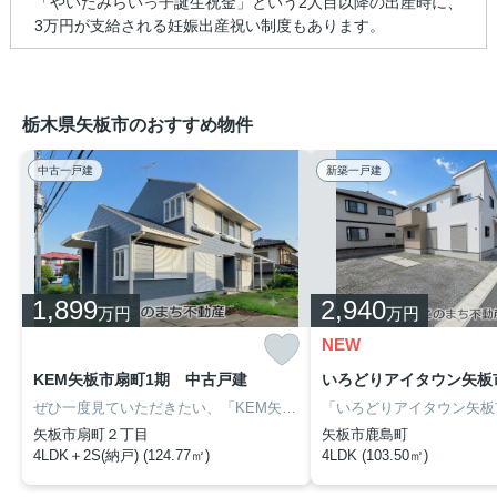
「やいたみらいっ子誕生祝金」という2人目以降の出産時に、
3万円が支給される妊娠出産祝い制度もあります。
栃木県矢板市のおすすめ物件
中古一戸建
新築一戸建
1,899
2,940
万円
万円
NEW
KEM矢板市扇町1期 中古戸建
ぜひ一度見ていただきたい、「KEM矢板市扇町1期 中古戸建」です。小学校が十分通学できる範囲にあります。矢板小学校が徒歩18分です。今回紹介するのは、建物面積が124.77平米。当社で不動産を探しませんか。人生に何度とない不動産購入だからこそ、当社にお任せください。数多くの不動産情報を取り扱っております。
矢板市扇町２丁目
矢板市鹿島町
4LDK＋2S(納戸) (124.77㎡)
4LDK (103.50㎡)