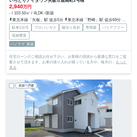
いろどりアイタウン矢板市鹿島町
2号棟
2,940
万円
- / 103.50㎡ / 4LDK /新築
東北本線「矢板」駅 徒歩5分
東北本線「野崎」駅 徒歩69分
東北本
駐車2台可
プロパンガス
陽当り良好
専用庭
バリアフリー
収納豊富
パノラマ
新築
住宅ローンのご相談お任せ下さい。お客様の現状から最適な窓口をご提
案させて頂きます。お車の借り入れが残っている方や、毎月の...
もっと
見る
新築一戸建