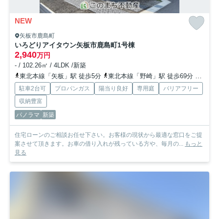
NEW
矢板市鹿島町
いろどりアイタウン矢板市鹿島町
1号棟
2,940
万円
- / 102.26㎡ / 4LDK /新築
東北本線「矢板」駅 徒歩5分
東北本線「野崎」駅 徒歩69分
東北本
駐車2台可
プロパンガス
陽当り良好
専用庭
バリアフリー
収納豊富
パノラマ
新築
住宅ローンのご相談お任せ下さい。お客様の現状から最適な窓口をご提
案させて頂きます。お車の借り入れが残っている方や、毎月の...
もっと
見る