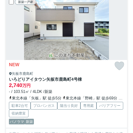
新築一戸建
NEW
矢板市鹿島町
いろどりアイタウン矢板市鹿島町
4号棟
2,740
万円
- / 103.51㎡ / 4LDK /新築
東北本線「矢板」駅 徒歩5分
東北本線「野崎」駅 徒歩69分
東北本
駐車2台可
プロパンガス
陽当り良好
専用庭
バリアフリー
収納豊富
パノラマ
新築