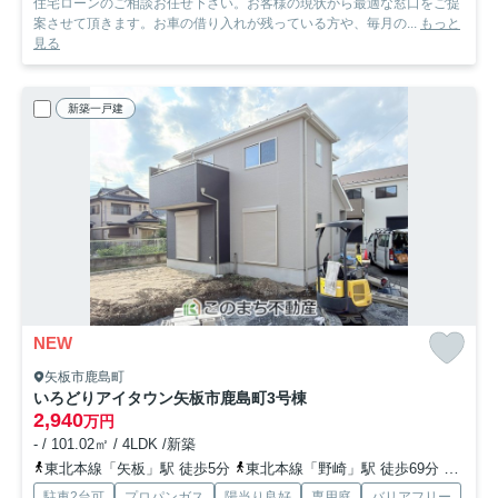
住宅ローンのご相談お任せ下さい。お客様の現状から最適な窓口をご提
案させて頂きます。お車の借り入れが残っている方や、毎月の...
もっと
見る
新築一戸建
NEW
矢板市鹿島町
いろどりアイタウン矢板市鹿島町
3号棟
2,940
万円
- / 101.02㎡ / 4LDK /新築
東北本線「矢板」駅 徒歩5分
東北本線「野崎」駅 徒歩69分
東北本
駐車2台可
プロパンガス
陽当り良好
専用庭
バリアフリー