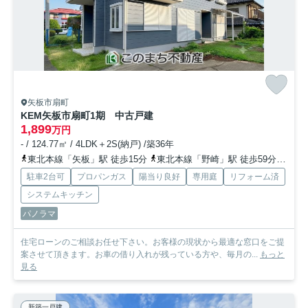
矢板市扇町
KEM矢板市扇町1期 中古戸建
1,899
万円
- / 124.77㎡ / 4LDK＋2S(納戸) /築36年
東北本線「矢板」駅 徒歩15分
東北本線「野崎」駅 徒歩59分
東北
駐車2台可
プロパンガス
陽当り良好
専用庭
リフォーム済
システムキッチン
パノラマ
住宅ローンのご相談お任せ下さい。お客様の現状から最適な窓口をご提
案させて頂きます。お車の借り入れが残っている方や、毎月の...
もっと
見る
新築一戸建