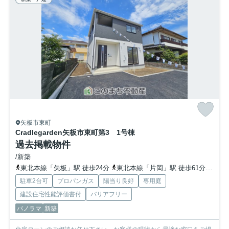
矢板市東町
Cradlegarden矢板市東町第3 1号棟
過去掲載物件
/新築
東北本線「矢板」駅 徒歩24分
東北本線「片岡」駅 徒歩61分
東北
駐車2台可
プロパンガス
陽当り良好
専用庭
建設住宅性能評価書付
バリアフリー
パノラマ
新築