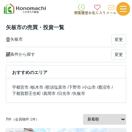
閲覧履歴
お気に入り
メール
矢板市の売買・投資一覧
矢板市
変更
条件から探す
変更
おすすめのエリア
宇都宮市
/
栃木市
/
那須塩原市
/
下野市
/
小山市
/
鹿沼市
/
下都賀郡壬生町
/
真岡市
/
日光市
/
矢板市
7
件（会員物件 1件）