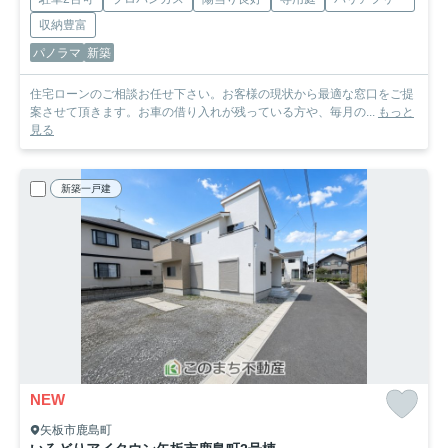
収納豊富
パノラマ
新築
住宅ローンのご相談お任せ下さい。お客様の現状から最適な窓口をご提
案させて頂きます。お車の借り入れが残っている方や、毎月の...
もっと
見る
新築一戸建
NEW
矢板市鹿島町