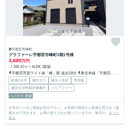
宇都宮市峰町
グラファーレ宇都宮市峰町3期
1号棟
3,680
万円
- / 105.47㎡ / 4LDK /新築
宇都宮芳賀ライト線「峰」駅 徒歩18分
東北本線「宇都宮」駅 徒歩34分
駐車2台可
都市ガス
陽当り良好
専用庭
建設住宅性能評価書付
バリアフリー
パノラマ
新築
住宅ローンのご相談お任せ下さい。お客様の現状から最適な窓口をご提
案させて頂きます。お車の借り入れが残っている方や、毎月の...
もっと
見る