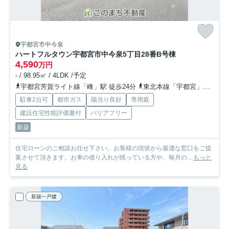
宇都宮市中今泉
ハートフルタウン宇都宮市中今泉5丁目28番
B号棟
4,590
万円
- / 98.95㎡ / 4LDK /予定
宇都宮芳賀ライト線「峰」駅 徒歩24分
東北本線「宇都宮」駅 徒歩33分
駐車2台可
都市ガス
陽当り良好
専用庭
建設住宅性能評価書付
バリアフリー
新築
住宅ローンのご相談お任せ下さい。お客様の現状から最適な窓口をご提
案させて頂きます。お車の借り入れが残っている方や、毎月の...
もっと
見る
新築一戸建