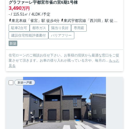
グラファーレ宇都宮市雀の宮6期
1号棟
3,490
万円
- / 115.51㎡ / 4LDK /予定
東北本線「雀宮」駅 徒歩4分
東武宇都宮線「西川田」駅 徒歩44分
駐車2台可
都市ガス
陽当り良好
専用庭
建設住宅性能評価書付
バリアフリー
新築
住宅ローンのご相談お任せ下さい。お客様の現状から最適な窓口をご提
案させて頂きます。お車の借り入れが残っている方や、毎月の...
もっと
見る
新築一戸建