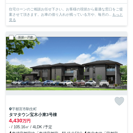
住宅ローンのご相談お任せ下さい。お客様の現状から最適な窓口をご提
案させて頂きます。お車の借り入れが残っている方や、毎月の...
もっと
見る
新築一戸建
宇都宮市駒生町
タマタウン宝木小東
3号棟
4,430
万円
- / 105.16㎡ / 4LDK /予定