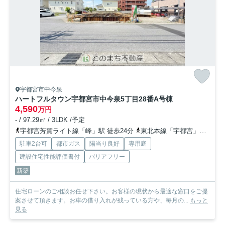
宇都宮市中今泉
ハートフルタウン宇都宮市中今泉5丁目28番
A号棟
4,590
万円
- / 97.29㎡ / 3LDK /予定
宇都宮芳賀ライト線「峰」駅 徒歩24分
東北本線「宇都宮」駅 徒歩33分
駐車2台可
都市ガス
陽当り良好
専用庭
建設住宅性能評価書付
バリアフリー
新築
住宅ローンのご相談お任せ下さい。お客様の現状から最適な窓口をご提
案させて頂きます。お車の借り入れが残っている方や、毎月の...
もっと
見る