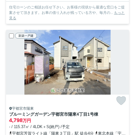
住宅ローンのご相談お任せ下さい。お客様の現状から最適な窓口をご提
案させて頂きます。お車の借り入れが残っている方や、毎月の...
もっと
見る
新築一戸建
宇都宮市陽東
ブルーミングガーデン宇都宮市陽東4丁目
1号棟
4,798
万円
- / 115.37㎡ / 4LDK＋S(納戸) /予定
宇都宮芳賀ライト線「陽東３丁目」駅 徒歩4分
東北本線「宇都宮」駅 徒歩33分