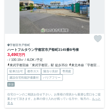
宇都宮市戸祭町
ハートフルタウン宇都宮市戸祭町2145番
B号棟
3,490
万円
- / 100.19㎡ / 4LDK /予定
東武宇都宮線「東武宇都宮」駅 徒歩35分
東北本線「宇都宮」駅 徒歩50分
駐車2台可
都市ガス
陽当り良好
専用庭
建設住宅性能評価書付
バリアフリー
新築
住宅ローンのご相談お任せ下さい。お客様の現状から最適な窓口をご提
案させて頂きます。お車の借り入れが残っている方や、毎月の...
もっと
見る