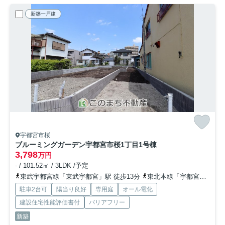
新築一戸建
宇都宮市桜
ブルーミングガーデン宇都宮市桜1丁目
1号棟
3,798
万円
- / 101.52㎡ / 3LDK /予定
東武宇都宮線「東武宇都宮」駅 徒歩13分
東北本線「宇都宮」駅 徒歩34分
駐車2台可
陽当り良好
専用庭
オール電化
建設住宅性能評価書付
バリアフリー
新築