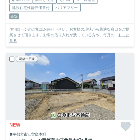
建設住宅性能評価書付
バリアフリー
新築
住宅ローンのご相談お任せ下さい。お客様の現状から最適な窓口をご提
案させて頂きます。お車の借り入れが残っている方や、毎月の...
もっと
見る
新築一戸建
NEW
宇都宮市江曽島本町