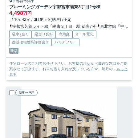
宇都宮市陽東
ブルーミングガーデン宇都宮市陽東3丁目
2号棟
4,498
万円
- / 107.43㎡ / 3LDK＋S(納戸) /予定
宇都宮芳賀ライト線「陽東３丁目」駅 徒歩7分
東北本線「宇都宮」駅 徒歩36分
駐車2台可
陽当り良好
専用庭
オール電化
建設住宅性能評価書付
バリアフリー
新築
住宅ローンのご相談お任せ下さい。お客様の現状から最適な窓口をご提
案させて頂きます。お車の借り入れが残っている方や、毎月の...
もっと
見る
新築一戸建