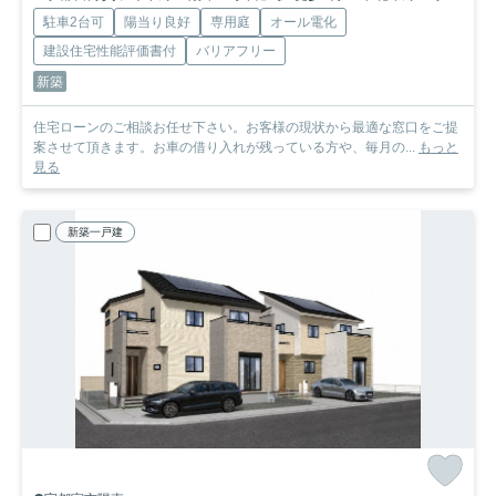
駐車2台可
陽当り良好
専用庭
オール電化
建設住宅性能評価書付
バリアフリー
新築
住宅ローンのご相談お任せ下さい。お客様の現状から最適な窓口をご提
案させて頂きます。お車の借り入れが残っている方や、毎月の...
もっと
見る
新築一戸建