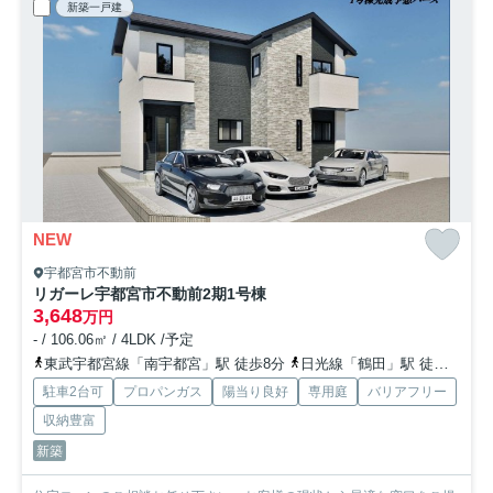
新築一戸建
NEW
宇都宮市不動前
リガーレ宇都宮市不動前2期
1号棟
3,648
万円
- / 106.06㎡ / 4LDK /予定
東武宇都宮線「南宇都宮」駅 徒歩8分
日光線「鶴田」駅 徒歩29分
駐車2台可
プロパンガス
陽当り良好
専用庭
バリアフリー
収納豊富
新築