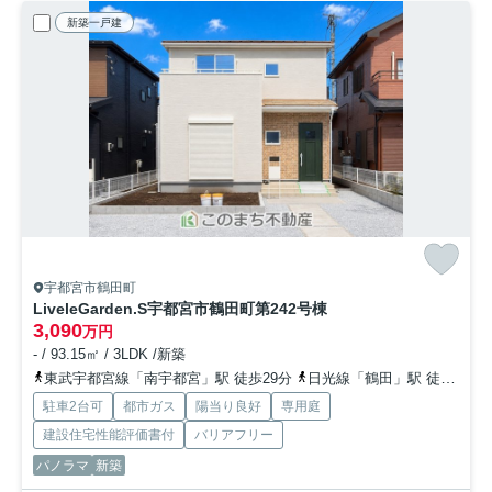
新築一戸建
宇都宮市鶴田町
LiveleGarden.S宇都宮市鶴田町第24
2号棟
3,090
万円
- / 93.15㎡ / 3LDK /新築
東武宇都宮線「南宇都宮」駅 徒歩29分
日光線「鶴田」駅 徒歩25分
駐車2台可
都市ガス
陽当り良好
専用庭
建設住宅性能評価書付
バリアフリー
パノラマ
新築