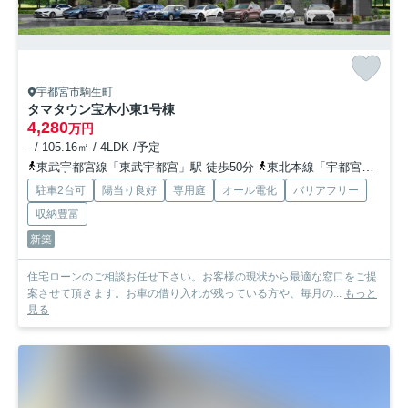
宇都宮市駒生町
タマタウン宝木小東
1号棟
4,280
万円
- / 105.16㎡ / 4LDK /予定
東武宇都宮線「東武宇都宮」駅 徒歩50分
東北本線「宇都宮」駅 徒歩68分
駐車2台可
陽当り良好
専用庭
オール電化
バリアフリー
収納豊富
新築
住宅ローンのご相談お任せ下さい。お客様の現状から最適な窓口をご提
案させて頂きます。お車の借り入れが残っている方や、毎月の...
もっと
見る