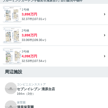
ブルーミングガーデン宇都宮市清原台3丁目の販売中物件
1号棟
3,898万円
32.37坪(107.01㎡)
2号棟
3,898万円
33.06坪(109.30㎡)
3号棟
4,098万円
32.53坪(107.54㎡)
周辺施設
コンビニエンスストア
セブンイレブン 清原台店
164ｍ（3分）
保育園
清原保育園