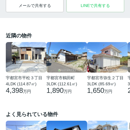
メールで共有する
LINEで共有する
近隣の物件
宇都宮市平松３丁目
宇都宮市鶴田町
宇都宮市弥生２丁目
4LDK (114.87㎡)
3LDK (112.61㎡)
3
3LDK (85.69㎡)
4,398
1,890
1,650
万円
万円
万円
よく見られている物件