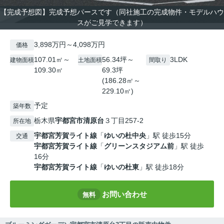
【完成予想図】完成予想パースです（同社施工の完成物件・モデルハウ
スがご見学できます）
3,898万円～4,098万円
価格
107.01㎡～
56.34坪～
3LDK
建物面積
土地面積
間取り
109.30㎡
69.3坪
(186.28㎡～
229.10㎡)
予定
築年数
栃木県
宇都宮市
清原台
３丁目257-2
所在地
宇都宮芳賀ライト線
「
ゆいの杜中央
」駅 徒歩15分
交通
宇都宮芳賀ライト線
「
グリーンスタジアム前
」駅 徒歩
16分
宇都宮芳賀ライト線
「
ゆいの杜東
」駅 徒歩18分
お問い合わせ
無料