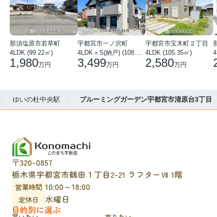
那須塩原市若草町
宇都宮市一ノ沢町
宇都宮市宝木町２丁目
4LDK (99.22㎡)
4LDK＋S(納戸) (108.51㎡)
4LDK (105.35㎡)
4
1,980
3,499
2,580
万円
万円
万円
ゆいの杜中央駅
ブルーミングガーデン宇都宮市清原台3丁目
〒320-0857
栃木県宇都宮市鶴田１丁目2-21 ラフターⅦ 1階
10:00～18:00
営業時間
水曜日
定休日
目的別に選ぶ
買いたい
売りたい