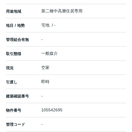
第二種中高層住居専用
用途地域
宅地 / -
地目 / 地勢
-
管理組合有無
一般媒介
取引態様
空家
現況
即時
引渡し
-
建築確認番号
105542695
物件番号
-
管理コード