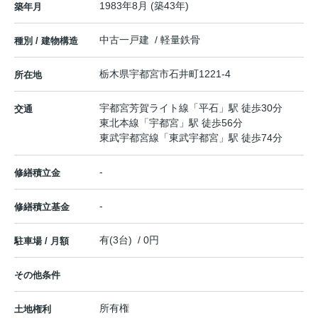
1983年8月 (築43年)
築年月
中古一戸建 / 軽量鉄骨
種別 / 建物構造
栃木県
宇都宮市
石井町
1221-4
所在地
宇都宮芳賀ライト線
「
平石
」駅 徒歩30分
交通
東北本線
「
宇都宮
」駅 徒歩56分
東武宇都宮線
「
東武宇都宮
」駅 徒歩74分
-
修繕積立金
-
修繕積立基金
有(3台) / 0円
駐車場 / 月額
その他条件
所有権
土地権利