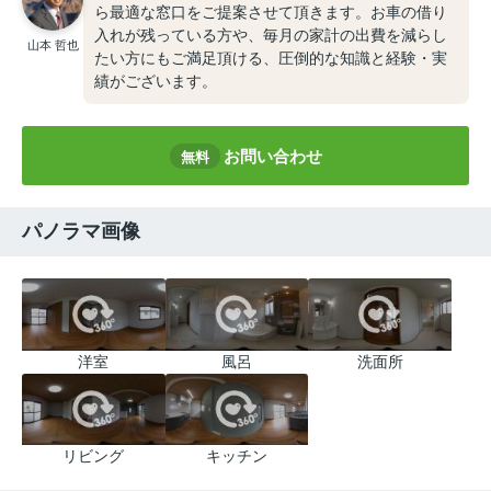
ら最適な窓口をご提案させて頂きます。お車の借り
入れが残っている方や、毎月の家計の出費を減らし
山本 哲也
たい方にもご満足頂ける、圧倒的な知識と経験・実
績がございます。
お問い合わせ
無料
パノラマ画像
洋室
風呂
洗面所
リビング
キッチン