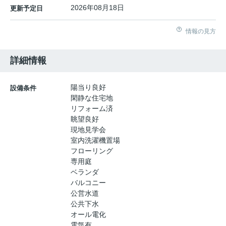
2026年08月18日
更新予定日
情報の見方
詳細情報
陽当り良好
設備条件
閑静な住宅地
リフォーム済
眺望良好
現地見学会
室内洗濯機置場
フローリング
専用庭
ベランダ
バルコニー
公営水道
公共下水
オール電化
電気有