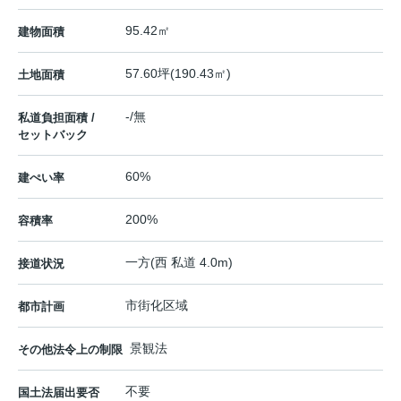
95.42㎡
建物面積
57.60坪(190.43㎡)
土地面積
-/無
私道負担面積 /
セットバック
60%
建ぺい率
200%
容積率
一方(西 私道 4.0m)
接道状況
市街化区域
都市計画
景観法
その他法令上の制限
不要
国土法届出要否