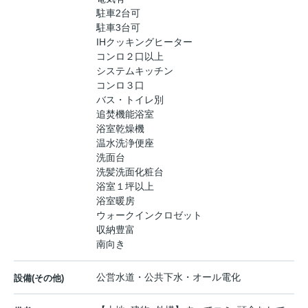
駐車2台可
駐車3台可
IHクッキングヒーター
コンロ２口以上
システムキッチン
コンロ３口
バス・トイレ別
追焚機能浴室
浴室乾燥機
温水洗浄便座
洗面台
洗髪洗面化粧台
浴室１坪以上
浴室暖房
ウォークインクロゼット
収納豊富
南向き
公営水道・公共下水・オール電化
設備(その他)