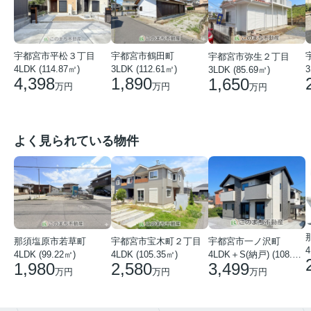
宇都宮市平松３丁目
宇都宮市鶴田町
宇都宮市弥生２丁目
4LDK (114.87㎡)
3LDK (112.61㎡)
3
3LDK (85.69㎡)
4,398
1,890
1,650
万円
万円
万円
よく見られている物件
那須塩原市若草町
宇都宮市宝木町２丁目
宇都宮市一ノ沢町
4
4LDK (99.22㎡)
4LDK (105.35㎡)
4LDK＋S(納戸) (108.51㎡)
1,980
2,580
3,499
万円
万円
万円