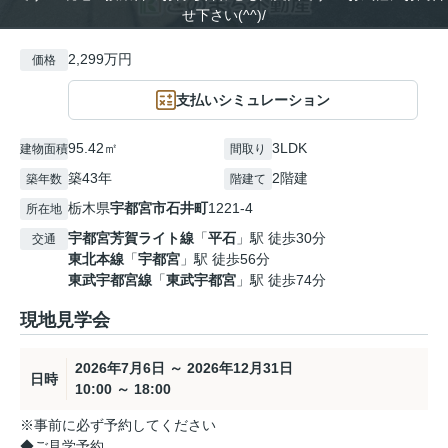
せ下さい(^^)/
2,299万円
価格
支払いシミュレーション
95.42㎡
3LDK
建物面積
間取り
築43年
2階建
築年数
階建て
栃木県
宇都宮市
石井町
1221-4
所在地
宇都宮芳賀ライト線
「
平石
」駅 徒歩30分
交通
東北本線
「
宇都宮
」駅 徒歩56分
東武宇都宮線
「
東武宇都宮
」駅 徒歩74分
現地見学会
2026年7月6日 ～ 2026年12月31日
日時
10:00 ～ 18:00
※事前に必ず予約してください
◆ご見学予約