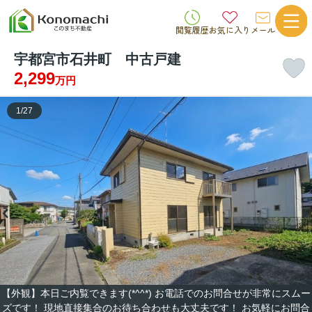
閲覧履歴
お気に入り
メール
宇都宮市石井町 中古戸建
2,299
万円
1
/
27
【外観】本日ご内覧できます(*^^*) お電話でのお問合せが非常にスムー
ズです！ 現地直接集合のお待ち合わせも大丈夫です！ お気軽にお問合