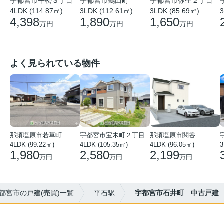
宇都宮市平松３丁目
宇都宮市鶴田町
宇都宮市弥生２丁目
4LDK (114.87㎡)
3LDK (112.61㎡)
3
3LDK (85.69㎡)
4,398
1,890
1,650
万円
万円
万円
よく見られている物件
那須塩原市若草町
宇都宮市宝木町２丁目
那須塩原市関谷
4LDK (99.22㎡)
4LDK (105.35㎡)
4LDK (96.05㎡)
3
1,980
2,580
2,199
万円
万円
万円
都宮市の戸建(売買)一覧
平石駅
宇都宮市石井町 中古戸建