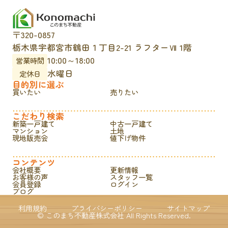
〒320-0857
栃木県宇都宮市鶴田１丁目2-21 ラフターⅦ 1階
10:00～18:00
営業時間
水曜日
定休日
目的別に選ぶ
買いたい
売りたい
こだわり検索
新築一戸建て
中古一戸建て
マンション
土地
現地販売会
値下げ物件
コンテンツ
会社概要
更新情報
お客様の声
スタッフ一覧
会員登録
ログイン
ブログ
利用規約
プライバシーポリシー
サイトマップ
© このまち不動産株式会社 All Rights Reserved.