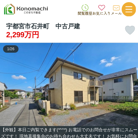
閲覧履歴
お気に入り
メール
宇都宮市石井町 中古戸建
2,299万円
1
/
26
【外観】本日ご内覧できます(*^^*) お電話でのお問合せが非常にスムー
ズです！ 現地直接集合のお待ち合わせも大丈夫です！ お気軽にお問合