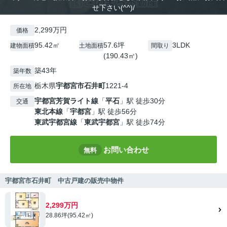
せ下さい(^^)/
2,299万円
価格
95.42㎡
57.6坪
3LDK
建物面積
土地面積
間取り
(190.43㎡)
築43年
築年数
栃木県
宇都宮市
石井町
1221-4
所在地
宇都宮芳賀ライト線
「
平石
」駅 徒歩30分
交通
東北本線
「
宇都宮
」駅 徒歩56分
東武宇都宮線
「
東武宇都宮
」駅 徒歩74分
お問い合わせ
無料
宇都宮市石井町 中古戸建の販売中物件
2,299万円
28.86坪(95.42㎡)