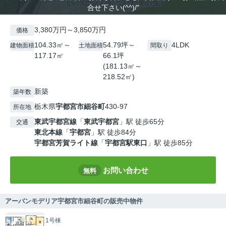
合せ下さい(^^)/"
3,380万円～3,850万円
価格
104.33㎡～
54.79坪～
4LDK
建物面積
土地面積
間取り
117.17㎡
66.1坪
(181.13㎡～
218.52㎡)
新築
築年数
栃木県
宇都宮市
細谷町
430-97
所在地
東武宇都宮線
「
東武宇都宮
」駅 徒歩65分
交通
東北本線
「
宇都宮
」駅 徒歩84分
宇都宮芳賀ライト線
「
宇都宮駅東口
」駅 徒歩85分
お問い合わせ
無料
アーバンモデリア宇都宮市細谷町の販売中物件
1号棟