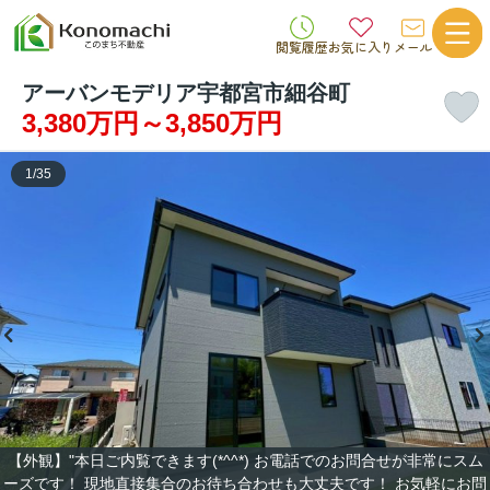
閲覧履歴
お気に入り
メール
アーバンモデリア宇都宮市細谷町
3,380万円～3,850万円
1
/
35
【外観】"本日ご内覧できます(*^^*) お電話でのお問合せが非常にスム
ーズです！ 現地直接集合のお待ち合わせも大丈夫です！ お気軽にお問