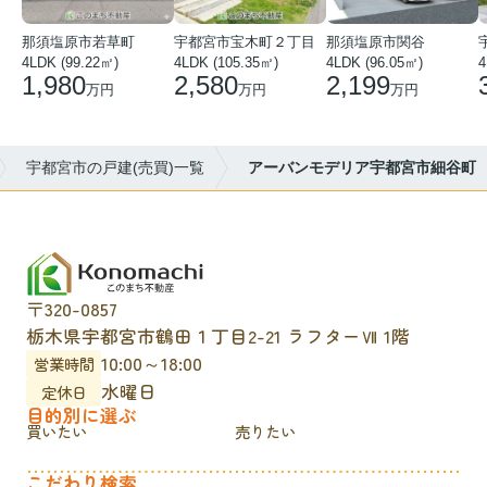
那須塩原市若草町
宇都宮市宝木町２丁目
那須塩原市関谷
4LDK (99.22㎡)
4LDK (105.35㎡)
4LDK (96.05㎡)
1,980
2,580
2,199
万円
万円
万円
宇都宮市の戸建(売買)一覧
アーバンモデリア宇都宮市細谷町
〒320-0857
栃木県宇都宮市鶴田１丁目2-21 ラフターⅦ 1階
10:00～18:00
営業時間
水曜日
定休日
目的別に選ぶ
買いたい
売りたい
こだわり検索