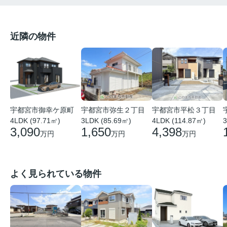
近隣の物件
宇都宮市平松３丁目
宇都宮市御幸ケ原町
宇都宮市弥生２丁目
4LDK (114.87㎡)
4LDK (97.71㎡)
3
3LDK (85.69㎡)
4,398
3,090
1,650
万円
万円
万円
よく見られている物件