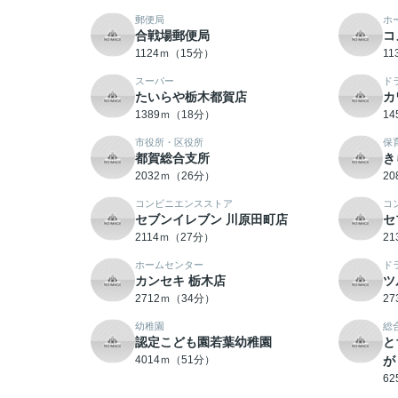
郵便局
ホ
合戦場郵便局
コ
1124ｍ（15分）
1
スーパー
ド
たいらや栃木都賀店
カ
1389ｍ（18分）
1
市役所・区役所
保
都賀総合支所
き
2032ｍ（26分）
2
コンビニエンスストア
コ
セブンイレブン 川原田町店
セ
2114ｍ（27分）
2
ホームセンター
ド
カンセキ 栃木店
ツ
2712ｍ（34分）
2
幼稚園
総
認定こども園若葉幼稚園
と
4014ｍ（51分）
が
6