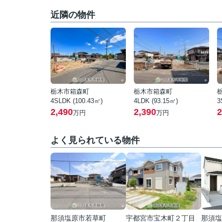
近隣の物件
栃木市箱森町
栃木市箱森町
4SLDK (100.43㎡)
4LDK (93.15㎡)
3
2,490
2,390
2
万円
万円
よく見られている物件
那須塩原市若草町
宇都宮市宝木町２丁目
那須塩