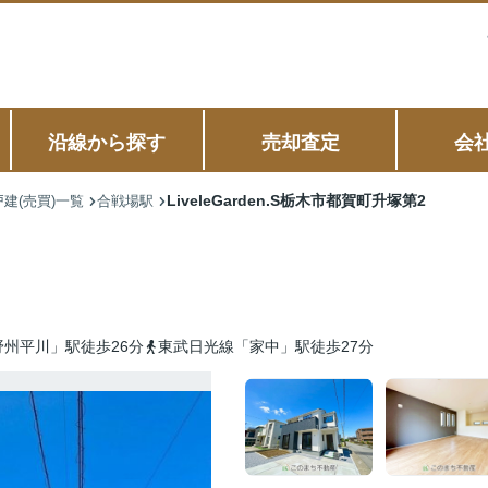
沿線から探す
売却査定
会
LiveleGarden.S栃木市都賀町升塚第2
建(売買)一覧
合戦場駅
州平川」駅徒歩26分
東武日光線「家中」駅徒歩27分