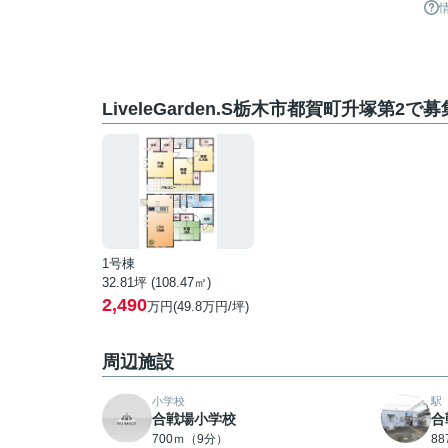
LiveleGarden.S栃木市都賀町升塚第2で
1号棟
32.81坪 (108.47㎡)
2,490
万円(49.8万円/坪)
周辺施設
小学校
駅
合戦場小学校
合
700ｍ（9分）
8