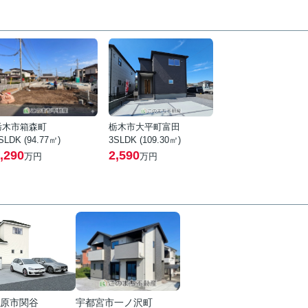
栃木市箱森町
栃木市大平町富田
SLDK (94.77㎡)
3SLDK (109.30㎡)
,290
2,590
万円
万円
原市関谷
宇都宮市一ノ沢町