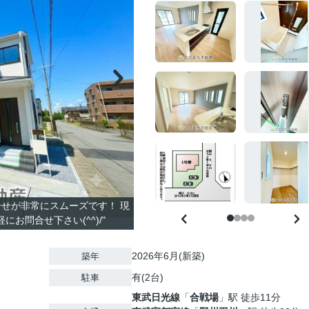
問合せが非常にスムーズです！ 現
お問合せ下さい(^^)/"
2026年6月(新築)
築年
有(2台)
駐車
東武日光線
「
合戦場
」駅 徒歩11分