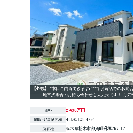
【外観】
"本日ご内覧できます(*^^*) お電話でのお
地直接集合のお待ち合わせも大丈夫です！ お気軽に
2,490万円
価格
4LDK/108.47㎡
間取り/建物面積
栃木県
栃木市
都賀町升塚
757-17
所在地