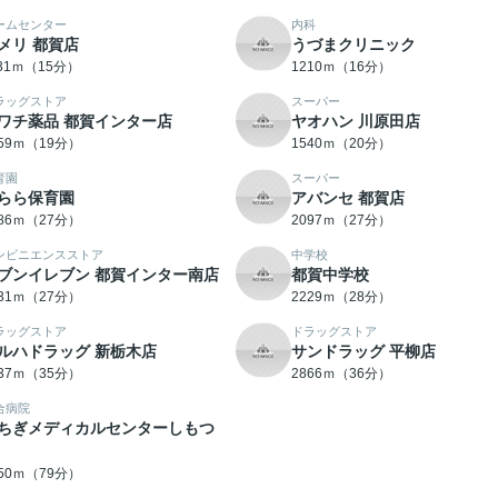
ームセンター
内科
メリ 都賀店
うづまクリニック
131ｍ（15分）
1210ｍ（16分）
ラッグストア
スーパー
ワチ薬品 都賀インター店
ヤオハン 川原田店
459ｍ（19分）
1540ｍ（20分）
育園
スーパー
らら保育園
アバンセ 都賀店
086ｍ（27分）
2097ｍ（27分）
ンビニエンスストア
中学校
ブンイレブン 都賀インター南店
都賀中学校
131ｍ（27分）
2229ｍ（28分）
ラッグストア
ドラッグストア
ルハドラッグ 新栃木店
サンドラッグ 平柳店
737ｍ（35分）
2866ｍ（36分）
合病院
ちぎメディカルセンターしもつ
250ｍ（79分）