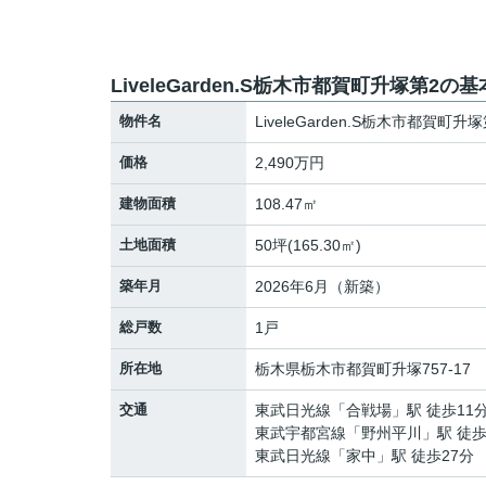
LiveleGarden.S栃木市都賀町升塚第2の
物件名
LiveleGarden.S栃木市都賀町升塚
価格
2,490万円
建物面積
108.47㎡
土地面積
50坪(165.30㎡)
築年月
2026年6月（新築）
総戸数
1戸
所在地
栃木県
栃木市
都賀町升塚
757-17
交通
東武日光線
「
合戦場
」駅 徒歩11
東武宇都宮線
「
野州平川
」駅 徒歩
東武日光線
「
家中
」駅 徒歩27分