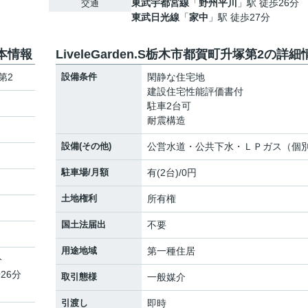
東武宇都宮線
「
野州平川
」駅 徒歩26分
交通
東武日光線
「
家中
」駅 徒歩27分
基本情報
LiveleGarden.S栃木市都賀町升塚第2の詳細
第2
設備条件
閑静な住宅地
建設住宅性能評価書付
駐車2台可
耐震構造
設備(その他)
公営水道・公共下水・ＬＰガス（個
駐車場/月額
有(2台)/0円
土地権利
所有権
国土法届出
不要
用途地域
第一種住居
分
26分
取引態様
一般媒介
引渡し
即時