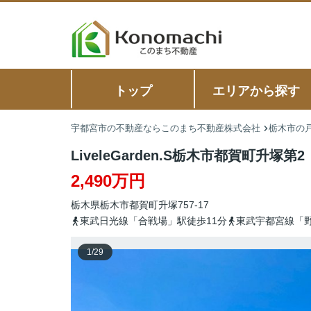
トップ
エリアから探す
宇都宮市の不動産ならこのまち不動産株式会社
栃木市の戸
LiveleGarden.S栃木市都賀町升塚第2
2,490万円
栃木県
栃木市
都賀町升塚
757-17
東武日光線「合戦場」駅徒歩11分
東武宇都宮線「野
1
/
29