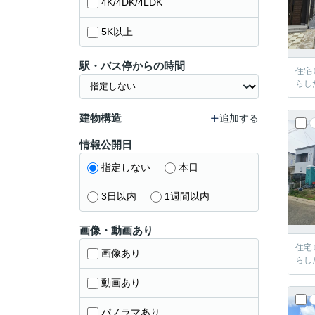
4K/4DK/4LDK
5K以上
駅・バス停からの時間
住宅
らし
建物構造
追加する
情報公開日
指定しない
本日
3日以内
1週間以内
画像・動画あり
住宅
画像あり
らし
動画あり
パノラマあり