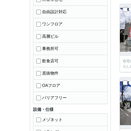
自由設計対応
ワンフロア
高層ビル
事務所可
飲食店可
住宅
らし
居抜物件
OAフロア
バリアフリー
設備・仕様
メゾネット