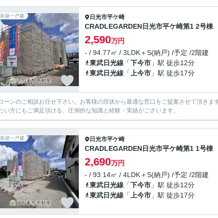
新築一戸建
日光市
平ケ崎
CRADLEGARDEN日光市平ケ崎第1 2号棟
2,590
万円
- / 94.77㎡ / 3LDK＋S(納戸) /予定 /2階建
東武日光線
「
下今市
」駅 徒歩12分
東武日光線
「
上今市
」駅 徒歩17分
ローンのご相談お任せ下さい。お客様の現状から最適な窓口をご提案させて頂きま
たい方にもご満足頂ける、圧倒的な知識と経験・実績がございます。
新築一戸建
日光市
平ケ崎
CRADLEGARDEN日光市平ケ崎第1 1号棟
2,690
万円
- / 93.14㎡ / 4LDK＋S(納戸) /予定 /2階建
東武日光線
「
下今市
」駅 徒歩12分
東武日光線
「
上今市
」駅 徒歩17分