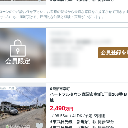
ローンのご相談お任せ下さい。お客様の現状から最適な窓口をご提案させて頂きま
たい方にもご満足頂ける、圧倒的な知識と経験・実績がございます。
会員登録を
会員限定
新築一戸建
鹿沼市
幸町
ハートフルタウン鹿沼市幸町1丁目206番 B
棟
2,490
万円
- / 98.53㎡ / 4LDK /予定 /2階建
東武日光線
「
新鹿沼
」駅 徒歩38分
東武日光線
「
北鹿沼
」駅 徒歩60分