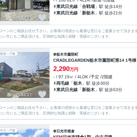
- / 106.82㎡ / 4LDK /新築 /2階建
東武日光線
「
合戦場
」駅 徒歩14分
東武日光線
「
新栃木
」駅 徒歩21分
ローンのご相談お任せ下さい。お客様の現状から最適な窓口をご提案させて頂きま
たい方にもご満足頂ける、圧倒的な知識と経験・実績がございます。
新築一戸建
栃木市
薗部町
CRADLEGARDEN栃木市薗部町第14 1号棟
2,290
万円
- / 97.19㎡ / 4LDK /予定 /2階建
両毛線
「
栃木
」駅 徒歩30分
東武日光線
「
新栃木
」駅 徒歩53分
ローンのご相談お任せ下さい。お客様の現状から最適な窓口をご提案させて頂きま
たい方にもご満足頂ける、圧倒的な知識と経験・実績がございます。
中古一戸建
日光市
猪倉