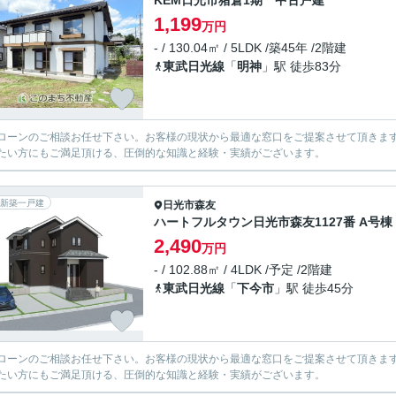
KEM日光市猪倉1期 中古戸建
1,199
万円
- / 130.04㎡ / 5LDK /築45年 /2階建
東武日光線
「
明神
」駅 徒歩83分
ローンのご相談お任せ下さい。お客様の現状から最適な窓口をご提案させて頂きま
たい方にもご満足頂ける、圧倒的な知識と経験・実績がございます。
新築一戸建
日光市
森友
ハートフルタウン日光市森友1127番 A号棟
2,490
万円
- / 102.88㎡ / 4LDK /予定 /2階建
東武日光線
「
下今市
」駅 徒歩45分
ローンのご相談お任せ下さい。お客様の現状から最適な窓口をご提案させて頂きま
たい方にもご満足頂ける、圧倒的な知識と経験・実績がございます。