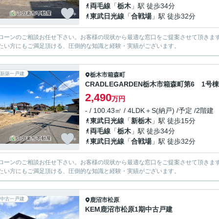
両毛線
「
栃木
」駅 徒歩34分
東武日光線
「
合戦場
」駅 徒歩32分
ローンのご相談お任せ下さい。お客様の現状から最適な窓口をご提案させて頂きま
たい方にもご満足頂ける、圧倒的な知識と経験・実績がございます。
新築一戸建
栃木市
箱森町
CRADLEGARDEN栃木市箱森町第6 1号棟
2,490
万円
- / 100.43㎡ / 4LDK＋S(納戸) /予定 /2階建
東武日光線
「
新栃木
」駅 徒歩15分
両毛線
「
栃木
」駅 徒歩34分
東武日光線
「
合戦場
」駅 徒歩32分
ローンのご相談お任せ下さい。お客様の現状から最適な窓口をご提案させて頂きま
たい方にもご満足頂ける、圧倒的な知識と経験・実績がございます。
中古一戸建
鹿沼市
松原
KEM鹿沼市松原1期中古戸建