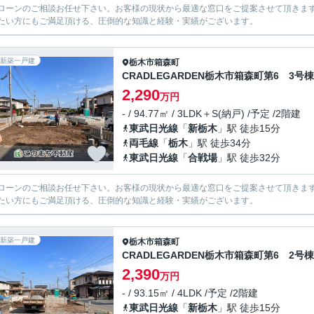
ローンのご相談お任せ下さい。お客様の現状から最適な窓口をご提案させて頂きま
たい方にもご満足頂ける、圧倒的な知識と経験・実績がございます。
新築一戸建
栃木市
箱森町
CRADLEGARDEN栃木市箱森町第6 3号棟
2,290
万円
- / 94.77㎡ / 3LDK＋S(納戸) /予定 /2階建
東武日光線
「
新栃木
」駅 徒歩15分
両毛線
「
栃木
」駅 徒歩34分
東武日光線
「
合戦場
」駅 徒歩32分
ローンのご相談お任せ下さい。お客様の現状から最適な窓口をご提案させて頂きま
たい方にもご満足頂ける、圧倒的な知識と経験・実績がございます。
新築一戸建
栃木市
箱森町
CRADLEGARDEN栃木市箱森町第6 2号棟
2,390
万円
- / 93.15㎡ / 4LDK /予定 /2階建
東武日光線
「
新栃木
」駅 徒歩15分