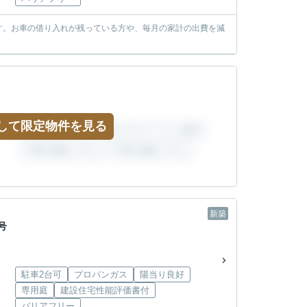
す。お車の借り入れが残っている方や、毎月の家計の出費を減
して限定物件を見る
新築
号
駐車2台可
プロパンガス
陽当り良好
専用庭
建設住宅性能評価書付
バリアフリー