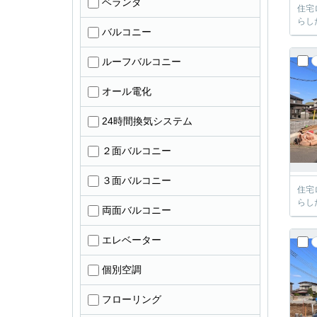
ベランダ
住宅
らし
バルコニー
ルーフバルコニー
オール電化
24時間換気システム
２面バルコニー
３面バルコニー
住宅
らし
両面バルコニー
エレベーター
個別空調
フローリング