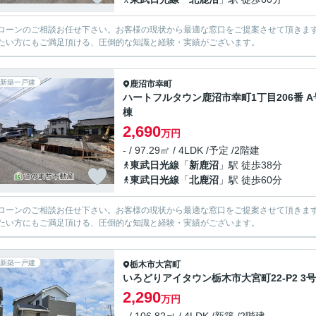
ローンのご相談お任せ下さい。お客様の現状から最適な窓口をご提案させて頂きま
たい方にもご満足頂ける、圧倒的な知識と経験・実績がございます。
新築一戸建
鹿沼市
幸町
ハートフルタウン鹿沼市幸町1丁目206番 A
棟
2,690
万円
- / 97.29㎡ / 4LDK /予定 /2階建
東武日光線
「
新鹿沼
」駅 徒歩38分
東武日光線
「
北鹿沼
」駅 徒歩60分
ローンのご相談お任せ下さい。お客様の現状から最適な窓口をご提案させて頂きま
たい方にもご満足頂ける、圧倒的な知識と経験・実績がございます。
新築一戸建
栃木市
大宮町
いろどりアイタウン栃木市大宮町22-P2 3
2,290
万円