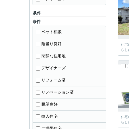
条件
条件
ペット相談
陽当り良好
住宅
らし
閑静な住宅地
デザイナーズ
リフォーム済
リノベーション済
眺望良好
輸入住宅
住宅
らし
二世帯住宅