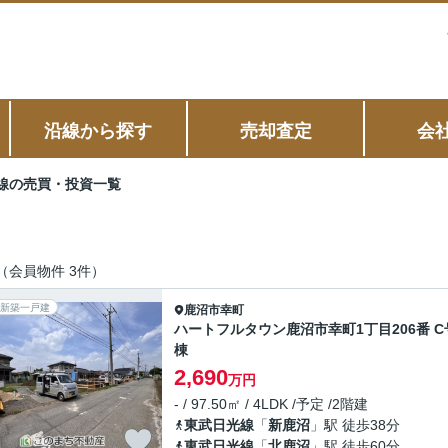
沿線から探す
売却査定
会
線の売買・投資一覧
（会員物件 3件）
新築一戸建
鹿沼市
幸町
ハートフルタウン鹿沼市幸町1丁目206番 C
棟
2,690
万円
- / 97.50㎡ / 4LDK /予定 /2階建
東武日光線
「
新鹿沼
」駅 徒歩38分
東武日光線
「
北鹿沼
」駅 徒歩60分