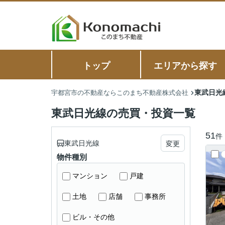
トップ
エリアから探す
東武日光
宇都宮市の不動産ならこのまち不動産株式会社
東武日光線の売買・投資一覧
51
件
東武日光線
変更
物件種別
マンション
戸建
土地
店舗
事務所
ビル・その他