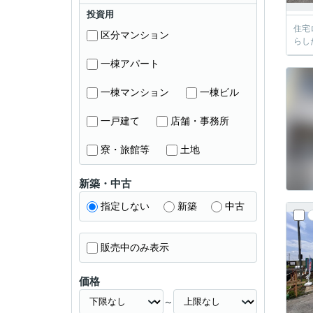
投資用
住宅
区分マンション
らし
一棟アパート
一棟マンション
一棟ビル
一戸建て
店舗・事務所
寮・旅館等
土地
新築・中古
指定しない
新築
中古
販売中のみ表示
価格
～