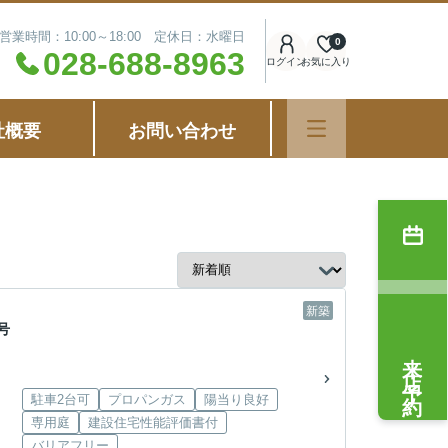
営業時間：10:00～18:00 定休日：水曜日
0
028-688-8963
ログイン
お気に入り
社概要
お問い合わせ
新築
号
来店予約
駐車2台可
プロパンガス
陽当り良好
専用庭
建設住宅性能評価書付
バリアフリー