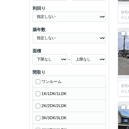
利回り
住宅
らし
築年数
面積
～
間取り
ワンルーム
住宅
らし
1K/1DK/1LDK
2K/2DK/2LDK
3K/3DK/3LDK