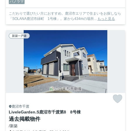
パノラマ
こだわりで選びたい方におすすめ。鹿沼市エリアで住まいをお探しなら
「SOLANA鹿沼市緑町 1号棟」。家から434mの場所...
もっと見る
新築一戸建
鹿沼市千渡
LiveleGarden.S鹿沼市千渡第8 8号棟
過去掲載物件
/新築