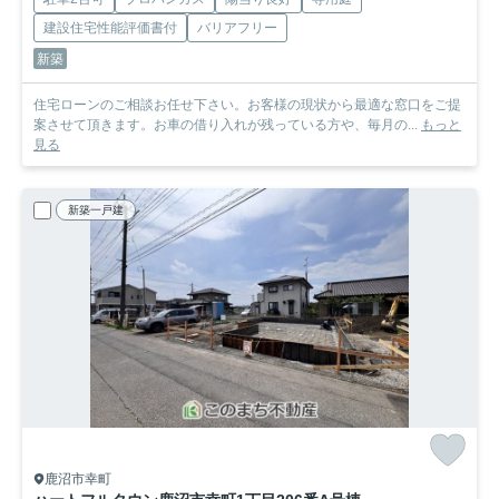
建設住宅性能評価書付
バリアフリー
新築
住宅ローンのご相談お任せ下さい。お客様の現状から最適な窓口をご提
案させて頂きます。お車の借り入れが残っている方や、毎月の...
もっと
見る
新築一戸建
鹿沼市幸町