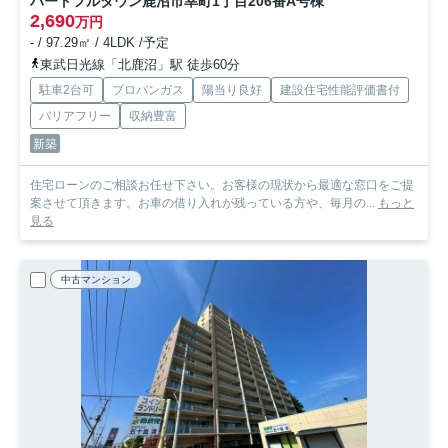
ハートフルタウン鹿沼市幸町1丁目206番
A号棟
2,690
万円
- / 97.29㎡ / 4LDK /予定
東武日光線「北鹿沼」駅 徒歩60分
駐車2台可
プロパンガス
陽当り良好
建設住宅性能評価書付
バリアフリー
収納豊富
新築
住宅ローンのご相談お任せ下さい。お客様の現状から最適な窓口をご提
案させて頂きます。お車の借り入れが残っている方や、毎月の...
もっと
見る
中古マンション