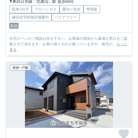
東武日光線「北鹿沼」駅 徒歩60分
駐車2台可
プロパンガス
陽当り良好
専用庭
建設住宅性能評価書付
バリアフリー
新築
住宅ローンのご相談お任せ下さい。お客様の現状から最適な窓口をご提
案させて頂きます。お車の借り入れが残っている方や、毎月の...
もっと
見る
新築一戸建