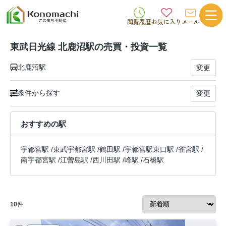
閲覧履歴
お気に入り
メール
東武日光線 北鹿沼駅の売買・投資一覧
北鹿沼駅
変更
条件から探す
変更
おすすめの駅
宇都宮駅
/
東武宇都宮駅
/
鶴田駅
/
宇都宮駅東口駅
/
雀宮駅
/
南宇都宮駅
/
江曽島駅
/
西川田駅
/
峰駅
/
石橋駅
10
件