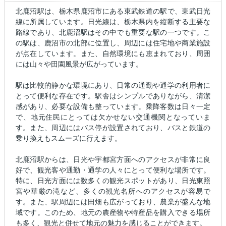
北鹿沼駅は、栃木県鹿沼市にある東武鉄道の駅で、東武日光
線に所属しています。日光線は、栃木県内を縦断する主要な
路線であり、北鹿沼駅はその中でも重要な駅の一つです。こ
の駅は、鹿沼市の北部に位置し、周辺には住宅地や商業施設
が点在しています。また、自然環境にも恵まれており、周囲
には山々や田園風景が広がっています。
駅は比較的静かな環境にあり、日常の通勤や通学の利用者に
とって便利な存在です。駅舎はシンプルでありながら、清潔
感があり、必要な設備も整っています。乗降客数は日々一定
で、地元住民にとっては欠かせない交通機関となっていま
す。また、周辺にはバス停が設置されており、バスと鉄道の
乗り換えもスムーズに行えます。
北鹿沼駅からは、日光や宇都宮方面へのアクセスが非常に良
好で、観光客や通勤・通学の人々にとって便利な場所です。
特に、日光方面には数多くの観光スポットがあり、日光東照
宮や華厳の滝など、多くの観光名所へのアクセスが容易で
す。また、駅周辺には田畑も広がっており、農業が盛んな地
域です。このため、地元の農産物や特産品を購入できる場所
も多く、観光と併せて地元の魅力を感じることができます。