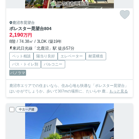
鹿沼市晃望台
ポレスター晃望台
804
2,190
万円
8階 / 74.38㎡ / 3LDK /築19年
東武日光線「北鹿沼」駅 徒歩57分
ペット相談
陽当り良好
エレベーター
耐震構造
バス・トイレ別
バルコニー
パノラマ
鹿沼市エリアでの住まいなら、住み心地も快適な「ポレスター晃望台」
はいかがでしょうか。歩いて307mの場所に、たいらや 鹿...
もっと見る
中古一戸建