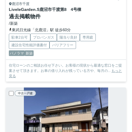
鹿沼市千渡
LiveleGarden.S鹿沼市千渡第8 4号棟
過去掲載物件
/新築
東武日光線「北鹿沼」駅 徒歩60分
駐車2台可
プロパンガス
陽当り良好
専用庭
建設住宅性能評価書付
バリアフリー
パノラマ
新築
住宅ローンのご相談お任せ下さい。お客様の現状から最適な窓口をご提
案させて頂きます。お車の借り入れが残っている方や、毎月の...
もっと
見る
中古一戸建