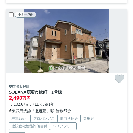
中古一戸建
鹿沼市緑町
SOLANA鹿沼市緑町 1号棟
2,490
万円
- / 102.67㎡ / 4LDK /築1年
東武日光線「北鹿沼」駅 徒歩57分
駐車2台可
プロパンガス
陽当り良好
専用庭
建設住宅性能評価書付
バリアフリー