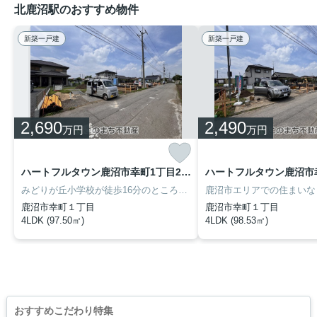
北鹿沼駅のおすすめ物件
新築一戸建
新築一戸建
2,690
2,490
万円
万円
ハートフルタウン鹿沼市幸町1丁目206番 C号棟
みどりが丘小学校が徒歩16分のところにあり、お子様の通学も便利です。バリアフリーでご両親との暮らしにもおすすめです。ゆったりとしたくつろぎの空間のある、4LDKの物件です。一戸建て購入は妥協したくないものですよね。鹿沼市の日光線鹿沼付近で住まい探しをするのであれば、知識豊富な当社スタッフまでご連絡ください。
鹿沼市幸町１丁目
鹿沼市幸町１丁目
4LDK (97.50㎡)
4LDK (98.53㎡)
おすすめこだわり特集