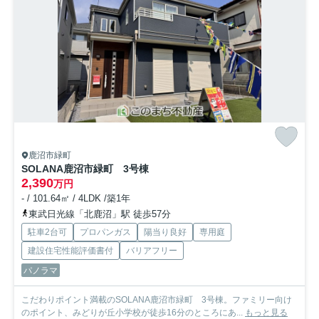
鹿沼市緑町
SOLANA鹿沼市緑町 3号棟
2,390
万円
- / 101.64㎡ / 4LDK /築1年
東武日光線「北鹿沼」駅 徒歩57分
駐車2台可
プロパンガス
陽当り良好
専用庭
建設住宅性能評価書付
バリアフリー
パノラマ
こだわりポイント満載のSOLANA鹿沼市緑町 3号棟。ファミリー向け
のポイント、みどりが丘小学校が徒歩16分のところにあ...
もっと見る