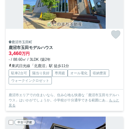
鹿沼市玉田町
鹿沼市玉田モデルハウス
3,460
万円
- / 88.60㎡ / 3LDK /築2年
東武日光線「北鹿沼」駅 徒歩11分
駐車2台可
陽当り良好
専用庭
オール電化
収納豊富
ウォークインクロゼット
鹿沼市エリアでの住まいなら、住み心地も快適な「鹿沼市玉田モデルハ
ウス」はいかがでしょうか。小学校が十分通学できる範囲にあ...
もっと
見る
中古一戸建