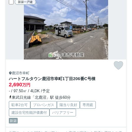
新築一戸建
鹿沼市幸町
ハートフルタウン鹿沼市幸町1丁目206番
C号棟
2,690
万円
- / 97.50㎡ / 4LDK /予定
東武日光線「北鹿沼」駅 徒歩60分
駐車2台可
プロパンガス
陽当り良好
専用庭
建設住宅性能評価書付
バリアフリー
新築