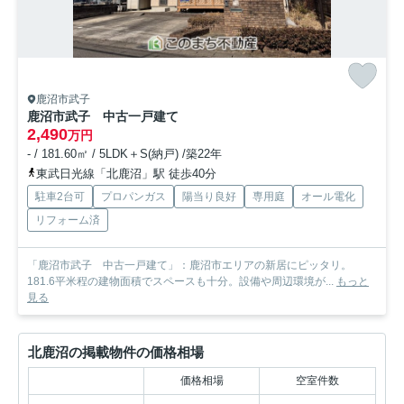
鹿沼市武子
鹿沼市武子 中古一戸建て
2,490
万円
- / 181.60㎡ / 5LDK＋S(納戸) /築22年
東武日光線「北鹿沼」駅 徒歩40分
駐車2台可
プロパンガス
陽当り良好
専用庭
オール電化
リフォーム済
「鹿沼市武子 中古一戸建て」：鹿沼市エリアの新居にピッタリ。
181.6平米程の建物面積でスペースも十分。設備や周辺環境が...
もっと
見る
北鹿沼の掲載物件の価格相場
価格相場
空室件数