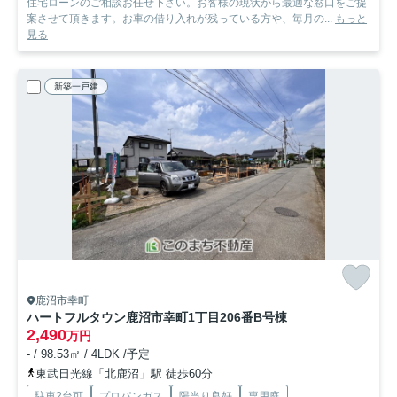
住宅ローンのご相談お任せ下さい。お客様の現状から最適な窓口をご提
案させて頂きます。お車の借り入れが残っている方や、毎月の...
もっと
見る
新築一戸建
鹿沼市幸町
ハートフルタウン鹿沼市幸町1丁目206番
B号棟
2,490
万円
- / 98.53㎡ / 4LDK /予定
東武日光線「北鹿沼」駅 徒歩60分
駐車2台可
プロパンガス
陽当り良好
専用庭