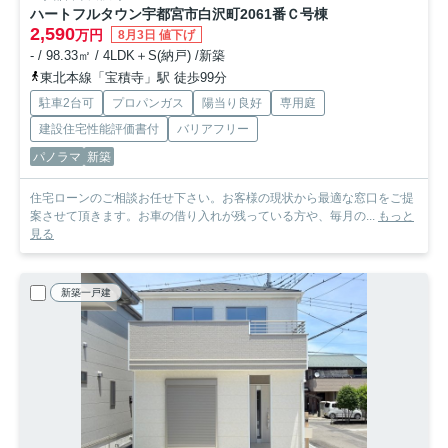
ハートフルタウン宇都宮市白沢町2061番
Ｃ号棟
2,590
万円
8月3日 値下げ
- / 98.33㎡ / 4LDK＋S(納戸) /新築
東北本線「宝積寺」駅 徒歩99分
駐車2台可
プロパンガス
陽当り良好
専用庭
建設住宅性能評価書付
バリアフリー
パノラマ
新築
住宅ローンのご相談お任せ下さい。お客様の現状から最適な窓口をご提
案させて頂きます。お車の借り入れが残っている方や、毎月の...
もっと
見る
新築一戸建