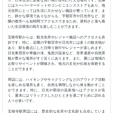
にはスーパーマーケットやコンビニエンスストアもあり、地
元住民にとっては生活に欠かせない施設が整っています。ま
た、静かな環境でありながらも、宇都宮市や日光市など、近
隣の都市へも短時間でアクセスできるため、便利さと落ち着
いた生活環境の両方を楽しむことができます。
宝積寺駅からは、観光名所やレジャー施設へのアクセスも良
好です。特に、近隣の宇都宮市や日光市には多くの観光地が
あり、駅を拠点にした日帰り旅行やレジャーが楽しめます。
日光東照宮や華厳の滝、鬼怒川温泉など、世界遺産や自然景
観が豊かな場所がすぐ近くにあります。また、夏には地域の
お祭りやイベントが開催され、地元の文化や伝統を体験する
ことができます。
周辺には、ハイキングやサイクリングなどのアウトドア活動
を楽しめる場所も多く、自然を満喫しながら体を動かすこと
ができます。特に、日光や那須の温泉地へはアクセスが良
く、週末にはリラックスしたひとときを過ごすために訪れる
人々が多いです。
宝積寺駅周辺には、歴史的な名所や文化財も点在していま