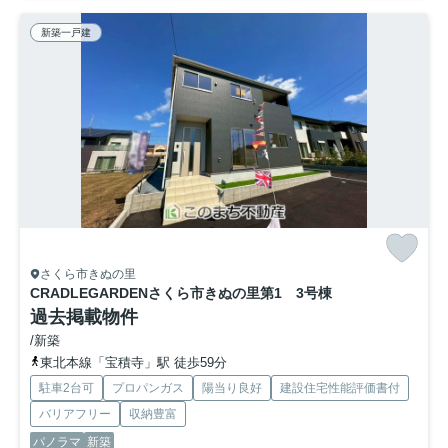
新築一戸建
さくら市きぬの里
CRADLEGARDENさくら市きぬの里第1 3号棟
過去掲載物件
/新築
東北本線「宝積寺」駅 徒歩59分
駐車2台可
プロパンガス
陽当り良好
建設住宅性能評価書付
バリアフリー
収納豊富
パノラマ
新築