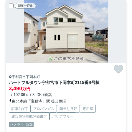
新築一戸建
宇都宮市下岡本町
ハートフルタウン宇都宮市下岡本町2115番
B号棟
3,490
万円
- / 102.06㎡ / 3LDK /新築
東北本線「宝積寺」駅 徒歩80分
駐車2台可
プロパンガス
陽当り良好
専用庭
建設住宅性能評価書付
バリアフリー
パノラマ
新築