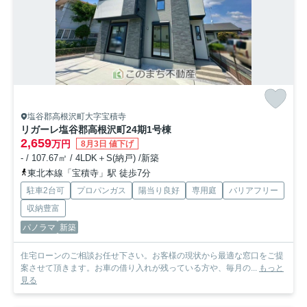
塩谷郡高根沢町大字宝積寺
リガーレ塩谷郡高根沢町24期
1号棟
2,659
万円
8月3日 値下げ
- / 107.67㎡ / 4LDK＋S(納戸) /新築
東北本線「宝積寺」駅 徒歩7分
駐車2台可
プロパンガス
陽当り良好
専用庭
バリアフリー
収納豊富
パノラマ
新築
住宅ローンのご相談お任せ下さい。お客様の現状から最適な窓口をご提
案させて頂きます。お車の借り入れが残っている方や、毎月の...
もっと
見る