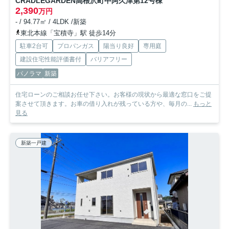
CRADLEGARDEN高根沢町中阿久津第1
2号棟
2,390
万円
- / 94.77㎡ / 4LDK /新築
東北本線「宝積寺」駅 徒歩14分
駐車2台可
プロパンガス
陽当り良好
専用庭
建設住宅性能評価書付
バリアフリー
パノラマ
新築
住宅ローンのご相談お任せ下さい。お客様の現状から最適な窓口をご提
案させて頂きます。お車の借り入れが残っている方や、毎月の...
もっと
見る
新築一戸建