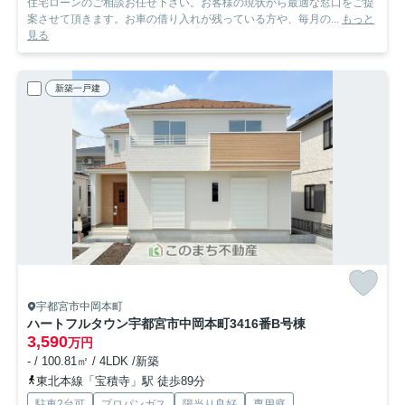
住宅ローンのご相談お任せ下さい。お客様の現状から最適な窓口をご提
案させて頂きます。お車の借り入れが残っている方や、毎月の...
もっと
見る
新築一戸建
宇都宮市中岡本町
ハートフルタウン宇都宮市中岡本町3416番
B号棟
3,590
万円
- / 100.81㎡ / 4LDK /新築
東北本線「宝積寺」駅 徒歩89分
駐車2台可
プロパンガス
陽当り良好
専用庭