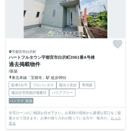
宇都宮市白沢町
ハートフルタウン宇都宮市白沢町2061番
A号棟
過去掲載物件
/新築
東北本線「宝積寺」駅 徒歩99分
駐車2台可
プロパンガス
陽当り良好
専用庭
建設住宅性能評価書付
バリアフリー
パノラマ
新築
住宅ローンのご相談お任せ下さい。お客様の現状から最適な窓口をご提
案させて頂きます。お車の借り入れが残っている方や、毎月の...
もっと
見る