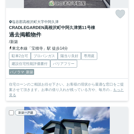
塩谷郡高根沢町大字中阿久津
CRADLEGARDEN高根沢町中阿久津第1
1号棟
過去掲載物件
/新築
東北本線「宝積寺」駅 徒歩14分
駐車2台可
プロパンガス
陽当り良好
専用庭
建設住宅性能評価書付
バリアフリー
パノラマ
新築
住宅ローンのご相談お任せ下さい。お客様の現状から最適な窓口をご提
案させて頂きます。お車の借り入れが残っている方や、毎月の...
もっと
見る
新築一戸建