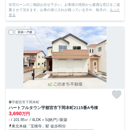
住宅ローンのご相談お任せ下さい。お客様の現状から最適な窓口をご提
案させて頂きます。お車の借り入れが残っている方や、毎月の...
もっと
見る
新築一戸建
宇都宮市下岡本町
ハートフルタウン宇都宮市下岡本町2115番
A号棟
3,690
万円
- / 101.85㎡ / 4LDK＋S(納戸) /新築
東北本線「宝積寺」駅 徒歩80分