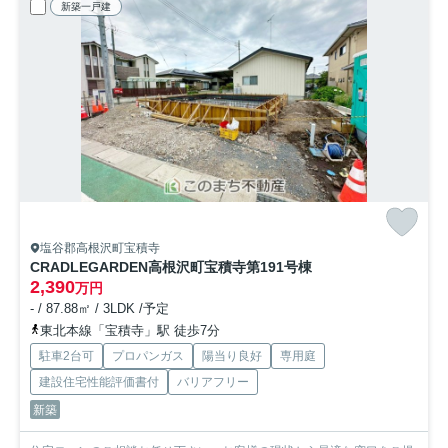
新築一戸建
塩谷郡高根沢町宝積寺
CRADLEGARDEN高根沢町宝積寺第19
1号棟
2,390
万円
- / 87.88㎡ / 3LDK /予定
東北本線「宝積寺」駅 徒歩7分
駐車2台可
プロパンガス
陽当り良好
専用庭
建設住宅性能評価書付
バリアフリー
新築