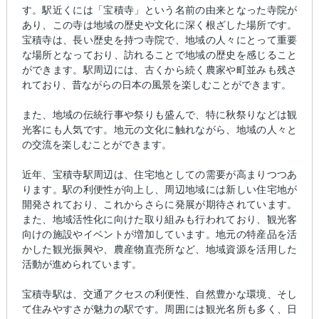
す。駅近くには「宝積寺」という名前の由来となった寺院が
あり、この寺は地域の歴史や文化に深く根ざした場所です。
宝積寺は、長い歴史を持つ寺院で、地域の人々にとって重要
な場所となっており、訪れることで地域の歴史を感じること
ができます。駅周辺には、古くから続く農家や町並みも残さ
れており、昔ながらの日本の風景を楽しむことができます。
また、地域の伝統行事や祭りも盛んで、特に秋祭りなどは観
光客にも人気です。地元の文化に触れながら、地域の人々と
の交流を楽しむことができます。
近年、宝積寺駅周辺は、住宅地としての需要が高まりつつあ
ります。駅の利便性が向上し、周辺地域には新しい住宅地が
開発されており、これからさらに発展が期待されています。
また、地域活性化に向けた取り組みも行われており、観光客
向けの施設やイベントが増加しています。地元の特産品を活
かした観光振興や、農産物直売所など、地域資源を活用した
活動が進められています。
宝積寺駅は、交通アクセスの利便性、自然豊かな環境、そし
て住みやすさが魅力の駅です。周囲には観光名所も多く、日