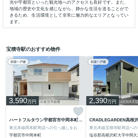
光や宇都宮といった観光地へのアクセスも良好です。また、
地域の歴史や文化を感じながら、静かな生活を送ることがで
きるため、生活環境として非常に魅力的なエリアとなってい
ます。
宝積寺駅のおすすめ物件
新築一戸建
新築一戸建
3,590
2,390
万円
万円
ハートフルタウン宇都宮市中岡本町3416番 B号棟
東北本線岡本駅周辺への引っ越しをお考えなら「ハートフルタウン宇都宮市中岡本町3416番 B号棟」。宇都宮市立岡本北小学校が通学範囲内、学校まで徒歩19分。こちらの物件は南向きです。お客様のニーズに合った一戸建てが見つかるよう、当社は宇都宮市の東北本線岡本近くにある一戸建て情報を豊富に取り揃えてました。028-688-8963よりご依頼下さい。
宇都宮市中岡本町
塩谷郡高根沢町大字中阿久