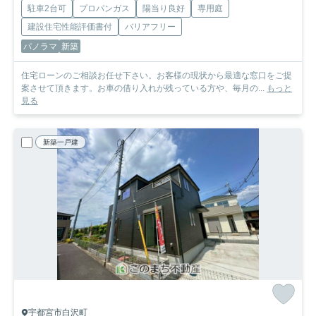
駐車2台可
プロパンガス
陽当り良好
専用庭
建設住宅性能評価書付
バリアフリー
パノラマ
新築
住宅ローンのご相談お任せ下さい。お客様の現状から最適な窓口をご提
案させて頂きます。お車の借り入れが残っている方や、毎月の...
もっと
見る
新築一戸建
宇都宮市白沢町