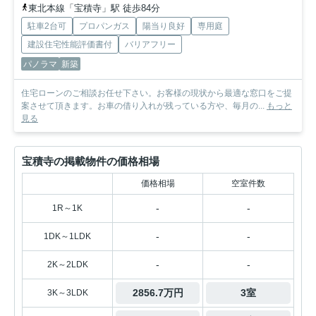
東北本線「宝積寺」駅 徒歩84分
駐車2台可
プロパンガス
陽当り良好
専用庭
建設住宅性能評価書付
バリアフリー
パノラマ
新築
住宅ローンのご相談お任せ下さい。お客様の現状から最適な窓口をご提
案させて頂きます。お車の借り入れが残っている方や、毎月の...
もっと
見る
宝積寺の掲載物件の価格相場
価格相場
空室件数
-
-
1R～1K
-
-
1DK～1LDK
-
-
2K～2LDK
2856.7万円
3室
3K～3LDK