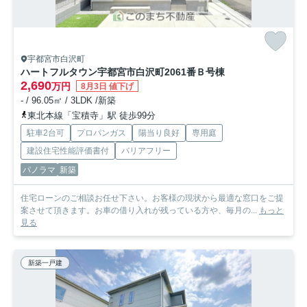
宇都宮市白沢町
ハートフルタウン宇都宮市白沢町2061番
Ｂ号棟
2,690
万円
8月3日 値下げ
- / 96.05㎡ / 3LDK /新築
東北本線「宝積寺」駅 徒歩99分
駐車2台可
プロパンガス
陽当り良好
専用庭
建設住宅性能評価書付
バリアフリー
パノラマ
新築
住宅ローンのご相談お任せ下さい。お客様の現状から最適な窓口をご提
案させて頂きます。お車の借り入れが残っている方や、毎月の...
もっと
見る
新築一戸建