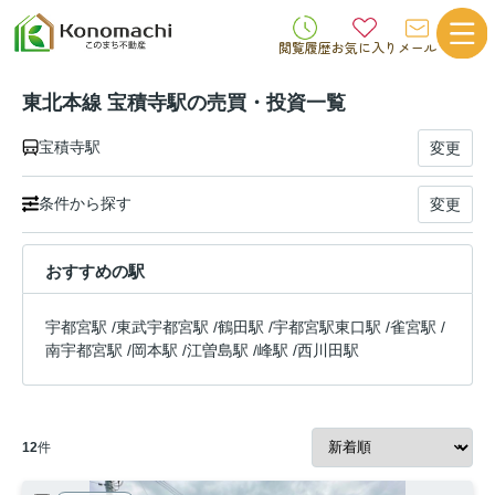
閲覧履歴
お気に入り
メール
東北本線 宝積寺駅の売買・投資一覧
宝積寺駅
変更
条件から探す
変更
おすすめの駅
宇都宮駅
/
東武宇都宮駅
/
鶴田駅
/
宇都宮駅東口駅
/
雀宮駅
/
南宇都宮駅
/
岡本駅
/
江曽島駅
/
峰駅
/
西川田駅
12
件