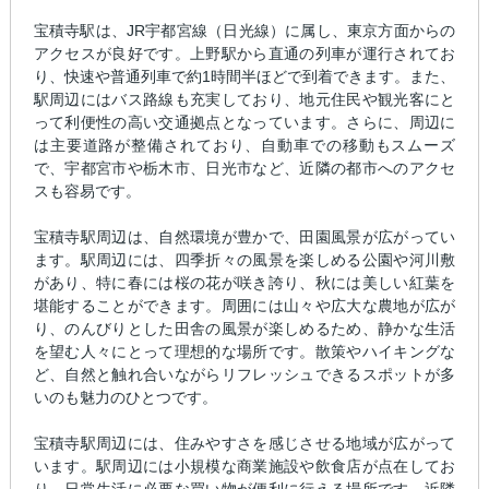
宝積寺駅は、JR宇都宮線（日光線）に属し、東京方面からの
アクセスが良好です。上野駅から直通の列車が運行されてお
り、快速や普通列車で約1時間半ほどで到着できます。また、
駅周辺にはバス路線も充実しており、地元住民や観光客にと
って利便性の高い交通拠点となっています。さらに、周辺に
は主要道路が整備されており、自動車での移動もスムーズ
で、宇都宮市や栃木市、日光市など、近隣の都市へのアクセ
スも容易です。
宝積寺駅周辺は、自然環境が豊かで、田園風景が広がってい
ます。駅周辺には、四季折々の風景を楽しめる公園や河川敷
があり、特に春には桜の花が咲き誇り、秋には美しい紅葉を
堪能することができます。周囲には山々や広大な農地が広が
り、のんびりとした田舎の風景が楽しめるため、静かな生活
を望む人々にとって理想的な場所です。散策やハイキングな
ど、自然と触れ合いながらリフレッシュできるスポットが多
いのも魅力のひとつです。
宝積寺駅周辺には、住みやすさを感じさせる地域が広がって
います。駅周辺には小規模な商業施設や飲食店が点在してお
り、日常生活に必要な買い物が便利に行える場所です。近隣