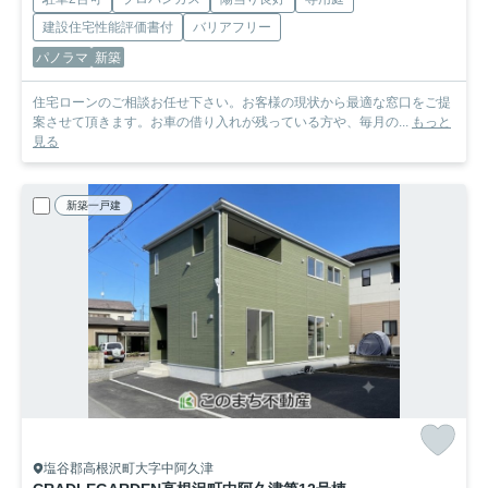
建設住宅性能評価書付
バリアフリー
パノラマ
新築
住宅ローンのご相談お任せ下さい。お客様の現状から最適な窓口をご提
案させて頂きます。お車の借り入れが残っている方や、毎月の...
もっと
見る
新築一戸建
塩谷郡高根沢町大字中阿久津