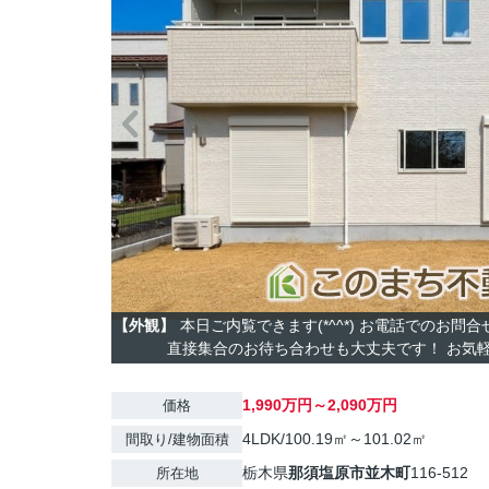
【外観】
本日ご内覧できます(*^^*) お電話でのお問
直接集合のお待ち合わせも大丈夫です！ お気軽に
1,990万円～2,090万円
価格
4LDK/100.19㎡～101.02㎡
間取り/建物面積
栃木県
那須塩原市
並木町
116-512
所在地