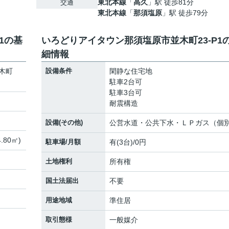
東北本線
「
高久
」駅 徒歩81分
交通
東北本線
「
那須塩原
」駅 徒歩79分
1の基
いろどりアイタウン那須塩原市並木町23-P1
細情報
木町
設備条件
閑静な住宅地
駐車2台可
駐車3台可
耐震構造
設備(その他)
公営水道・公共下水・ＬＰガス（個
.80㎡)
駐車場/月額
有(3台)/0円
土地権利
所有権
国土法届出
不要
用途地域
準住居
取引態様
一般媒介