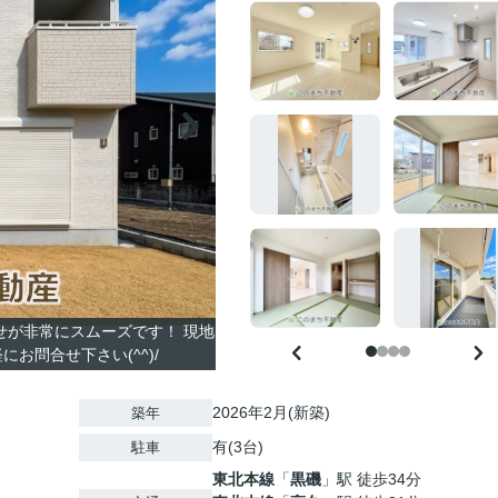
合せが非常にスムーズです！ 現地
お問合せ下さい(^^)/
2026年2月(新築)
築年
有(3台)
駐車
東北本線
「
黒磯
」駅 徒歩34分