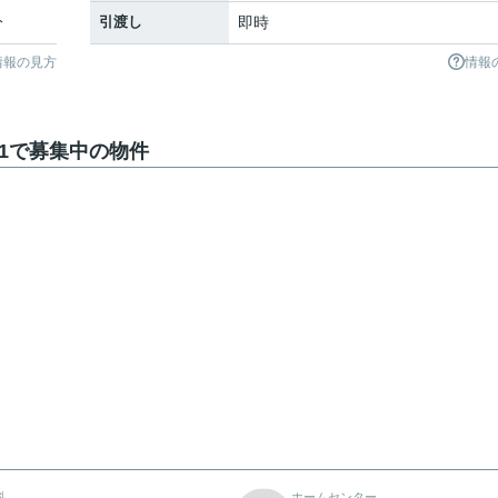
分
引渡し
即時
情報の見方
情報
P1で募集中の物件
科
ホームセンター