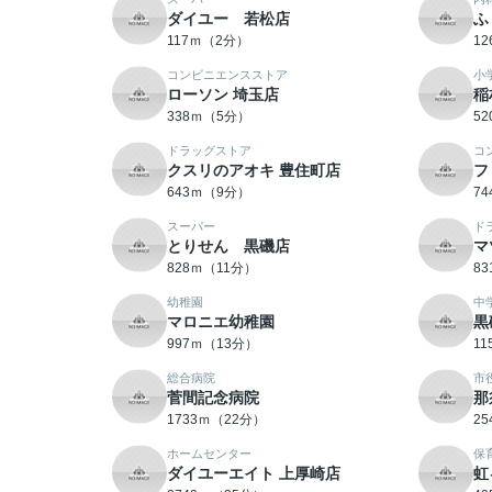
ダイユー 若松店
ふ
117ｍ（2分）
1
コンビニエンスストア
小
ローソン 埼玉店
稲
338ｍ（5分）
5
ドラッグストア
コ
クスリのアオキ 豊住町店
フ
643ｍ（9分）
7
スーパー
ド
とりせん 黒磯店
マ
828ｍ（11分）
8
幼稚園
中
マロニエ幼稚園
黒
997ｍ（13分）
1
総合病院
市
菅間記念病院
那
1733ｍ（22分）
2
ホームセンター
保
ダイユーエイト 上厚崎店
虹