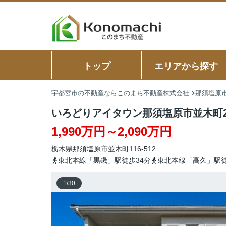
トップ
エリアから探す
宇都宮市の不動産ならこのまち不動産株式会社
那須塩原市
いろどりアイタウン那須塩原市並木町23
1,990万円～2,090万円
栃木県
那須塩原市
並木町
116-512
東北本線「黒磯」駅徒歩34分
東北本線「高久」駅徒
1
/
30