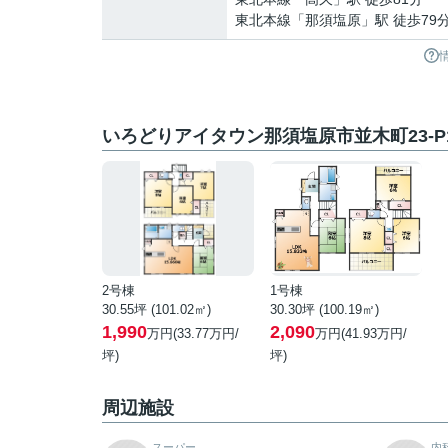
東北本線
「
那須塩原
」駅 徒歩79
いろどりアイタウン那須塩原市並木町23-
2号棟
1号棟
30.55坪 (101.02㎡)
30.30坪 (100.19㎡)
1,990
2,090
万円(33.77万円/
万円(41.93万円/
坪)
坪)
周辺施設
スーパー
内