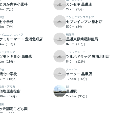
じおか内科小児科
カンセキ 黒磯店
26ｍ（2分）
227ｍ（3分）
学校
コンビニエンスストア
村小学校
セブンイレブン 稲村店
20ｍ（7分）
590ｍ（8分）
ンビニエンスストア
郵便局
ァミリーマート 豊浦北町店
黒磯東原簡易郵便局
44ｍ（10分）
823ｍ（11分）
ラッグストア
ドラッグストア
ツモトキヨシ 黒磯店
ツルハドラッグ 豊浦北町店
31ｍ（11分）
845ｍ（11分）
学校
スーパー
磯北中学校
オータニ 黒磯店
159ｍ（15分）
1253ｍ（16分）
役所・区役所
駅
須塩原市役所
黒磯駅
540ｍ（32分）
2721ｍ（35分）
育園
ヶ丘認定こども園