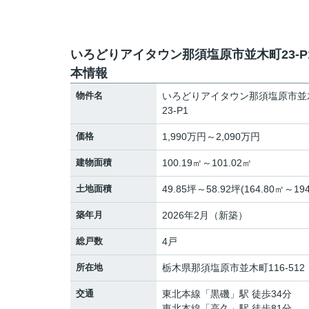
いろどりアイタウン那須塩原市並木町23-P
本情報
物件名
いろどりアイタウン那須塩原市並
23-P1
価格
1,990万円～2,090万円
建物面積
100.19㎡～101.02㎡
土地面積
49.85坪～58.92坪(164.80㎡～194
築年月
2026年2月（新築）
総戸数
4戸
所在地
栃木県
那須塩原市
並木町
116-512
交通
東北本線
「
黒磯
」駅 徒歩34分
東北本線
「
高久
」駅 徒歩81分