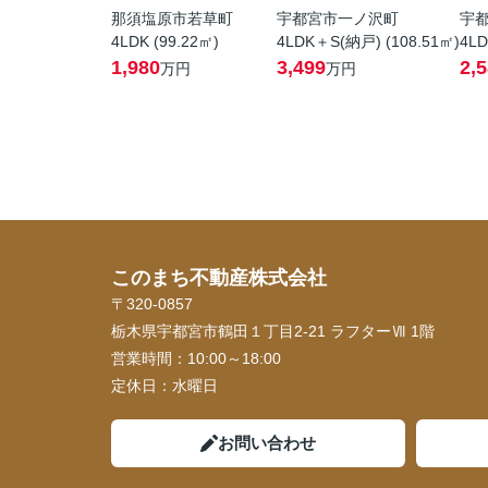
那須塩原市若草町
宇都宮市一ノ沢町
宇
4LDK (99.22㎡)
4LDK＋S(納戸) (108.51㎡)
4LD
1,980
3,499
2,
万円
万円
このまち不動産株式会社
〒320-0857
栃木県宇都宮市鶴田１丁目2-21 ラフターⅦ 1階
営業時間：
10:00～18:00
定休日：
水曜日
お問い合わせ