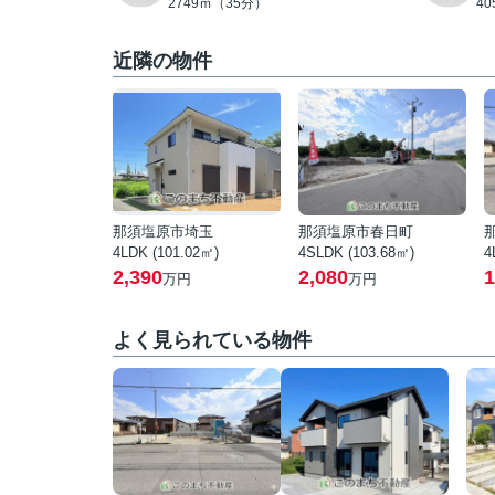
2749ｍ（35分）
4
近隣の物件
那須塩原市埼玉
那須塩原市春日町
4LDK (101.02㎡)
4SLDK (103.68㎡)
4
2,390
2,080
1
万円
万円
よく見られている物件