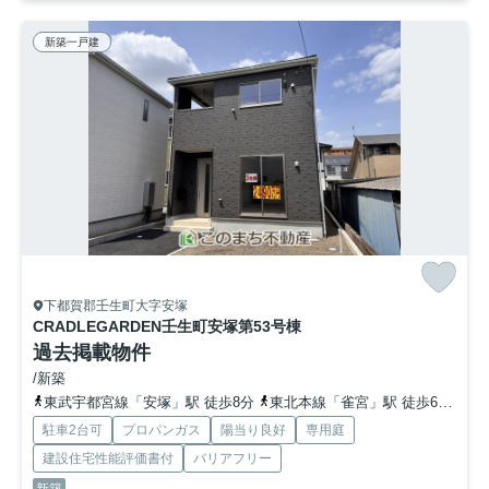
新築一戸建
下都賀郡壬生町大字安塚
CRADLEGARDEN壬生町安塚第5
3号棟
過去掲載物件
/新築
東武宇都宮線「安塚」駅 徒歩8分
東北本線「雀宮」駅 徒歩64分
東
駐車2台可
プロパンガス
陽当り良好
専用庭
建設住宅性能評価書付
バリアフリー