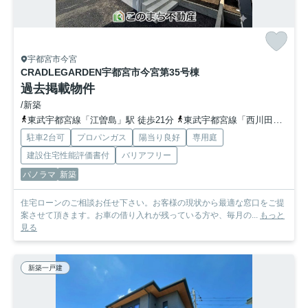
宇都宮市今宮
CRADLEGARDEN宇都宮市今宮第3
5号棟
過去掲載物件
/新築
東武宇都宮線「江曽島」駅 徒歩21分
東武宇都宮線「西川田」駅 徒歩22分
駐車2台可
プロパンガス
陽当り良好
専用庭
建設住宅性能評価書付
バリアフリー
パノラマ
新築
住宅ローンのご相談お任せ下さい。お客様の現状から最適な窓口をご提
案させて頂きます。お車の借り入れが残っている方や、毎月の...
もっと
見る
新築一戸建