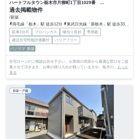
ハートフルタウン栃木市片柳町1丁目1029番 A号棟
過去掲載物件
/新築
両毛線「栃木」駅 徒歩12分
東武日光線「新栃木」駅 徒歩33分
東
駐車2台可
プロパンガス
陽当り良好
専用庭
建設住宅性能評価書付
バリアフリー
パノラマ
新築
住宅ローンのご相談お任せ下さい。お客様の現状から最適な窓口をご提
案させて頂きます。お車の借り入れが残っている方や、毎月の...
もっと
見る
新築一戸建