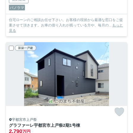
パノラマ
住宅ローンのご相談お任せ下さい。お客様の現状から最適な窓口をご提
案させて頂きます。お車の借り入れが残っている方や、毎月の...
もっと
見る
新築一戸建
宇都宮市上戸祭
グラファーレ宇都宮市上戸祭2期
1号棟
2,790
万円