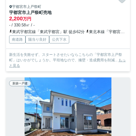
宇都宮市上戸祭町
宇都宮市上戸祭町売地
2,200
万円
- / 330.58㎡ / -
東武宇都宮線「東武宇都宮」駅 徒歩62分
東北本線「宇都宮」駅 徒歩80分
南道路
陽当り良好
公共下水
新生活を失敗せず、スタートさせたいならこちらの「宇都宮市上戸祭
町」はいかがでしょうか。平坦地なので、擁壁・造成費用を削減...
もっ
と見る
新築一戸建