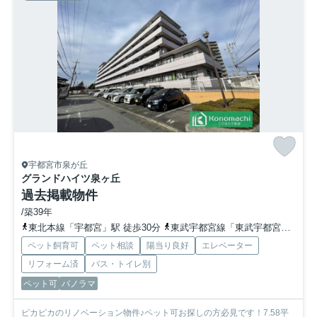
宇都宮市泉が丘
グランドハイツ泉ヶ丘
過去掲載物件
/築39年
東北本線「宇都宮」駅 徒歩30分
東武宇都宮線「東武宇都宮」駅 徒歩51分
ペット飼育可
ペット相談
陽当り良好
エレベーター
リフォーム済
バス・トイレ別
ペット可
パノラマ
ピカピカのリノベーション物件♪ペット可お探しの方必見です！7.58平