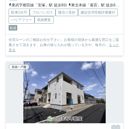
東武宇都宮線「安塚」駅 徒歩8分
東北本線「雀宮」駅 徒歩64分
東
駐車2台可
プロパンガス
陽当り良好
建設住宅性能評価書付
バリアフリー
収納豊富
新築
住宅ローンのご相談お任せ下さい。お客様の現状から最適な窓口をご提
案させて頂きます。お車の借り入れが残っている方や、毎月の...
もっと
見る
新築一戸建