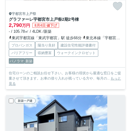
宇都宮市上戸祭
グラファーレ宇都宮市上戸祭2期
2号棟
2,790
万円
8月4日 値下げ
- / 105.78㎡ / 4LDK /新築
東武宇都宮線「東武宇都宮」駅 徒歩66分
東北本線「宇都宮」駅 徒歩84分
プロパンガス
陽当り良好
建設住宅性能評価書付
バリアフリー
収納豊富
ウォークインクロゼット
パノラマ
新築
住宅ローンのご相談お任せ下さい。お客様の現状から最適な窓口をご提
案させて頂きます。お車の借り入れが残っている方や、毎月の...
もっと
見る
新築一戸建