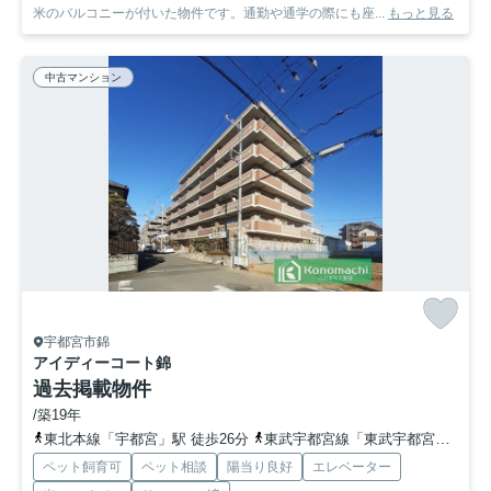
米のバルコニーが付いた物件です。通勤や通学の際にも座...
もっと見る
中古マンション
宇都宮市錦
アイディーコート錦
過去掲載物件
/築19年
東北本線「宇都宮」駅 徒歩26分
東武宇都宮線「東武宇都宮」駅 徒歩35分
ペット飼育可
ペット相談
陽当り良好
エレベーター