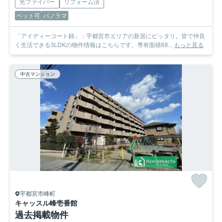
光ファイバー
リフォーム済
ペット可
パノラマ
「アイディーコート錦」：宇都宮市エリアの新居にピッタリ。皆で仲良
く生活できる3LDKの物件情報はこちらです。専有面積68...
もっと見る
中古マンション
宇都宮市峰町
キャッスル峰壱番館
過去掲載物件