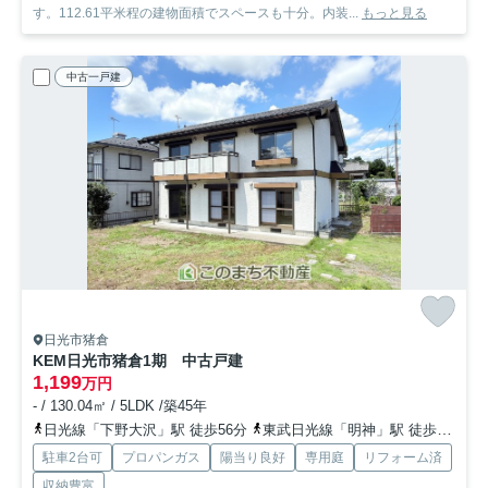
す。112.61平米程の建物面積でスペースも十分。内装...
もっと見る
中古一戸建
日光市猪倉
KEM日光市猪倉1期 中古戸建
1,199
万円
- / 130.04㎡ / 5LDK /築45年
日光線「下野大沢」駅 徒歩56分
東武日光線「明神」駅 徒歩83分
駐車2台可
プロパンガス
陽当り良好
専用庭
リフォーム済
収納豊富