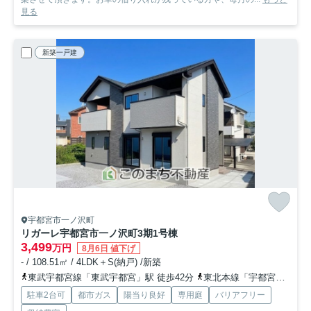
見る
新築一戸建
宇都宮市一ノ沢町
リガーレ宇都宮市一ノ沢町3期
1号棟
3,499
万円
8月6日 値下げ
- / 108.51㎡ / 4LDK＋S(納戸) /新築
東武宇都宮線「東武宇都宮」駅 徒歩42分
東北本線「宇都宮」駅 徒歩60分
駐車2台可
都市ガス
陽当り良好
専用庭
バリアフリー