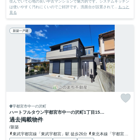
住んでいて心地の良い中古マンションで魅力的です。システムキッチン
は使いやすく汚れにくいのでご好評です。洗面台が設置されて...
もっと
見る
新築一戸建
宇都宮市中一の沢町
ハートフルタウン宇都宮市中一の沢町1丁目157番 B号棟
過去掲載物件
/新築
東武宇都宮線「東武宇都宮」駅 徒歩26分
東北本線「宇都宮」駅 徒歩44分