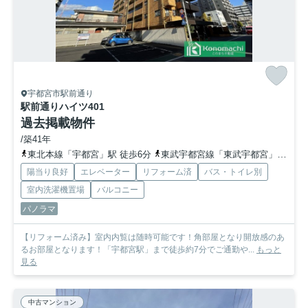
宇都宮市駅前通り
駅前通りハイツ
401
過去掲載物件
/築41年
東北本線「宇都宮」駅 徒歩6分
東武宇都宮線「東武宇都宮」駅 徒歩19分
陽当り良好
エレベーター
リフォーム済
バス・トイレ別
室内洗濯機置場
バルコニー
パノラマ
【リフォーム済み】室内内覧は随時可能です！角部屋となり開放感のあ
るお部屋となります！「宇都宮駅」まで徒歩約7分でご通勤や...
もっと
見る
中古マンション