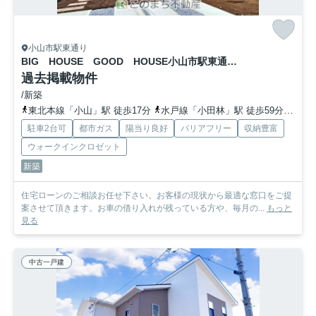
小山市駅東通り
BIG HOUSE GOOD HOUSE小山市駅東通り9期 1号棟
過去掲載物件
/新築
東北本線「小山」駅 徒歩17分
水戸線「小田林」駅 徒歩59分
水戸
駐車2台可
都市ガス
陽当り良好
バリアフリー
収納豊富
ウォークインクロゼット
新築
住宅ローンのご相談お任せ下さい。お客様の現状から最適な窓口をご提
案させて頂きます。お車の借り入れが残っている方や、毎月の...
もっと
見る
中古一戸建