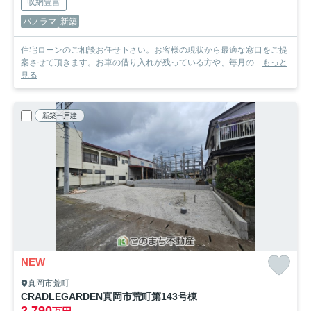
収納豊富
パノラマ
新築
住宅ローンのご相談お任せ下さい。お客様の現状から最適な窓口をご提
案させて頂きます。お車の借り入れが残っている方や、毎月の...
もっと
見る
新築一戸建
NEW
真岡市荒町
CRADLEGARDEN真岡市荒町第14
3号棟
2,790