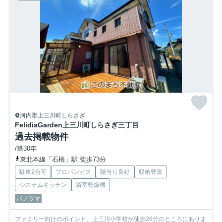
河内郡上三川町しらさぎ
FelidiaGarden上三川町しらさぎ三丁目
過去掲載物件
/築30年
東北本線「石橋」駅 徒歩73分
駐車2台可
プロパンガス
陽当り良好
収納豊富
システムキッチン
浴室乾燥機
パノラマ
ファミリー向けのポイント、上三川小学校が徒歩26分のところにありま