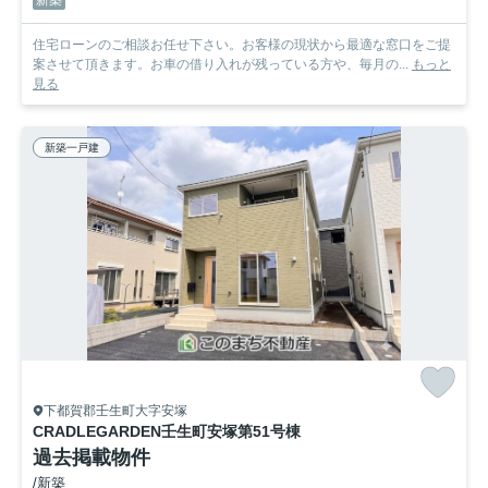
新築
住宅ローンのご相談お任せ下さい。お客様の現状から最適な窓口をご提
案させて頂きます。お車の借り入れが残っている方や、毎月の...
もっと
見る
新築一戸建
下都賀郡壬生町大字安塚
CRADLEGARDEN壬生町安塚第5
1号棟
過去掲載物件
/新築