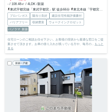
- / 108.48㎡ / 4LDK /新築
東武宇都宮線「東武宇都宮」駅 徒歩66分
東北本線「宇都宮」駅 徒歩84分
プロパンガス
陽当り良好
建設住宅性能評価書付
バリアフリー
収納豊富
ウォークインクロゼット
パノラマ
新築
住宅ローンのご相談お任せ下さい。お客様の現状から最適な窓口をご提
案させて頂きます。お車の借り入れが残っている方や、毎月の...
もっと
見る
新築一戸建