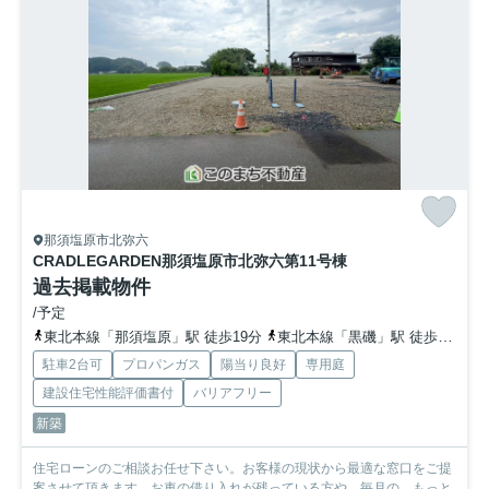
那須塩原市北弥六
CRADLEGARDEN那須塩原市北弥六第1
1号棟
過去掲載物件
/予定
東北本線「那須塩原」駅 徒歩19分
東北本線「黒磯」駅 徒歩79分
駐車2台可
プロパンガス
陽当り良好
専用庭
建設住宅性能評価書付
バリアフリー
新築
住宅ローンのご相談お任せ下さい。お客様の現状から最適な窓口をご提
案させて頂きます。お車の借り入れが残っている方や、毎月の...
もっと