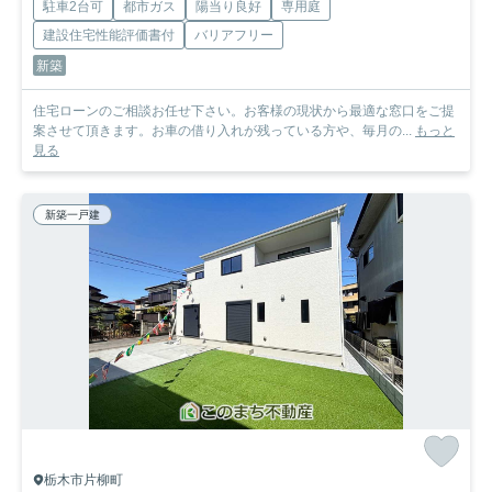
駐車2台可
都市ガス
陽当り良好
専用庭
建設住宅性能評価書付
バリアフリー
新築
住宅ローンのご相談お任せ下さい。お客様の現状から最適な窓口をご提
案させて頂きます。お車の借り入れが残っている方や、毎月の...
もっと
見る
新築一戸建
栃木市片柳町