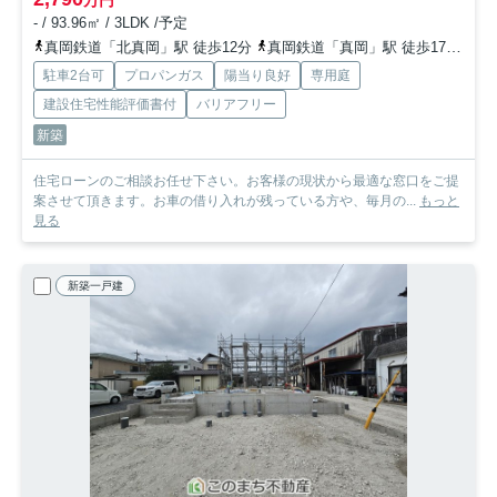
万円
- / 93.96㎡ / 3LDK /予定
真岡鉄道「北真岡」駅 徒歩12分
真岡鉄道「真岡」駅 徒歩17分
真
駐車2台可
プロパンガス
陽当り良好
専用庭
建設住宅性能評価書付
バリアフリー
新築
住宅ローンのご相談お任せ下さい。お客様の現状から最適な窓口をご提
案させて頂きます。お車の借り入れが残っている方や、毎月の...
もっと
見る
新築一戸建