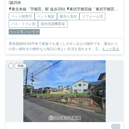
/築25年
東北本線「宇都宮」駅 徒歩33分
東武宇都宮線「東武宇都宮」駅 徒歩54分
ペット飼育可
ペット相談
陽当り良好
リフォーム済
バス・トイレ別
室内洗濯機置場
ペット可
パノラマ
専有面積68.69平米で家族でも過ごしやすい広さの物件です。陽当たり
の良い南向きの物件なら毎日心地よい生活を送れます。立...
もっと見る
売地