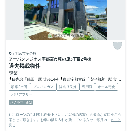
宇都宮市滝の原
アーバンレジオス宇都宮市滝の原3丁目
2号棟
過去掲載物件
/新築
日光線「鶴田」駅 徒歩14分
東武宇都宮線「南宇都宮」駅 徒歩12分
駐車2台可
プロパンガス
陽当り良好
専用庭
オール電化
バリアフリー
パノラマ
新築
住宅ローンのご相談お任せ下さい。お客様の現状から最適な窓口をご提
案させて頂きます。お車の借り入れが残っている方や、毎月の...
もっと
見る