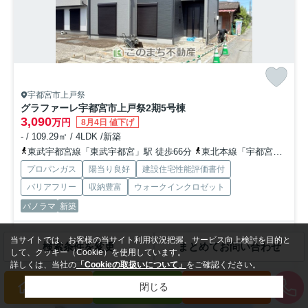
宇都宮市上戸祭
グラファーレ宇都宮市上戸祭2期
5号棟
3,090
万円
8月4日 値下げ
- / 109.29㎡ / 4LDK /新築
東武宇都宮線「東武宇都宮」駅 徒歩66分
東北本線「宇都宮」駅 徒歩84分
プロパンガス
陽当り良好
建設住宅性能評価書付
バリアフリー
収納豊富
ウォークインクロゼット
パノラマ
新築
住宅ローンのご相談お任せ下さい。お客様の現状から最適な窓口をご提
当サイトでは、お客様の当サイト利用状況把握、サービス向上検討を目的と
検索条件を変更
まとめてお問い合わせ
案させて頂きます。お車の借り入れが残っている方や、毎月の...
もっと
して、クッキー（Cookie）を使用しています。
見る
詳しくは、当社の
「Cookieの取扱いについて」
をご確認ください。
閉じる
買いたい方
売りたい方
来店予約
新築一戸建