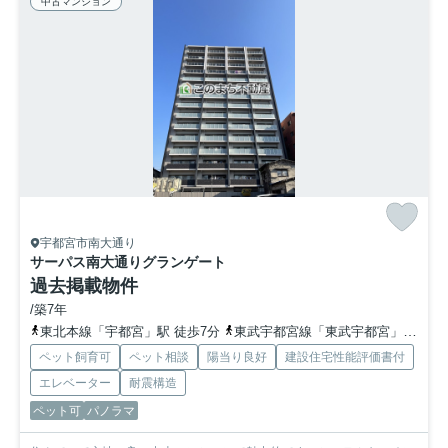
中古マンション
宇都宮市南大通り
サーパス南大通りグランゲート
過去掲載物件
/築7年
東北本線「宇都宮」駅 徒歩7分
東武宇都宮線「東武宇都宮」駅 徒歩18分
ペット飼育可
ペット相談
陽当り良好
建設住宅性能評価書付
エレベーター
耐震構造
ペット可
パノラマ