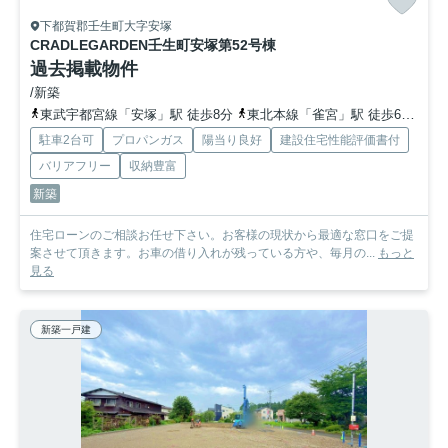
下都賀郡壬生町大字安塚
CRADLEGARDEN壬生町安塚第5
2号棟
過去掲載物件
/新築
東武宇都宮線「安塚」駅 徒歩8分
東北本線「雀宮」駅 徒歩64分
東
駐車2台可
プロパンガス
陽当り良好
建設住宅性能評価書付
バリアフリー
収納豊富
新築
住宅ローンのご相談お任せ下さい。お客様の現状から最適な窓口をご提
案させて頂きます。お車の借り入れが残っている方や、毎月の...
もっと
見る
新築一戸建