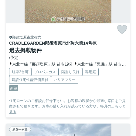
那須塩原市北弥六
CRADLEGARDEN那須塩原市北弥六第1
4号棟
過去掲載物件
/予定
東北本線「那須塩原」駅 徒歩19分
東北本線「黒磯」駅 徒歩79分
駐車2台可
プロパンガス
陽当り良好
専用庭
建設住宅性能評価書付
バリアフリー
新築
住宅ローンのご相談お任せ下さい。お客様の現状から最適な窓口をご提
案させて頂きます。お車の借り入れが残っている方や、毎月の...
もっと
見る
新築一戸建