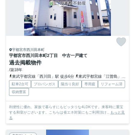
宇都宮市西川田本町
宇都宮市西川田本町2丁目 中古一戸建て
過去掲載物件
/築18年
東武宇都宮線「西川田」駅 徒歩6分
東武宇都宮線「江曽島」駅 徒歩34分
駐車2台可
プロパンガス
陽当り良好
専用庭
リフォーム済
収納豊富
利便性に優れ、家族で暮らすにもピッタリな4LDKです。来客時に重宝
する和室がございます。こちらは省エネ対策にもご利用頂け...
もっと見
る