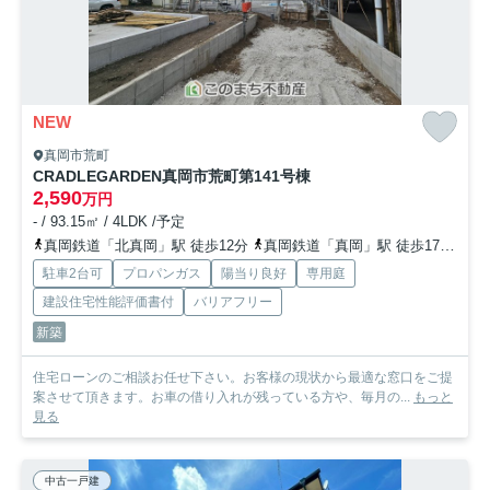
NEW
真岡市荒町
CRADLEGARDEN真岡市荒町第14
1号棟
2,590
万円
- / 93.15㎡ / 4LDK /予定
真岡鉄道「北真岡」駅 徒歩12分
真岡鉄道「真岡」駅 徒歩17分
真
駐車2台可
プロパンガス
陽当り良好
専用庭
建設住宅性能評価書付
バリアフリー
新築
住宅ローンのご相談お任せ下さい。お客様の現状から最適な窓口をご提
案させて頂きます。お車の借り入れが残っている方や、毎月の...
もっと
見る
中古一戸建