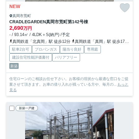
NEW
真岡市荒町
CRADLEGARDEN真岡市荒町第14
2号棟
2,690
万円
- / 93.14㎡ / 4LDK＋S(納戸) /予定
真岡鉄道「北真岡」駅 徒歩12分
真岡鉄道「真岡」駅 徒歩17分
真
駐車2台可
プロパンガス
陽当り良好
専用庭
建設住宅性能評価書付
バリアフリー
新築
住宅ローンのご相談お任せ下さい。お客様の現状から最適な窓口をご提
案させて頂きます。お車の借り入れが残っている方や、毎月の...
もっと
見る
新築一戸建