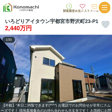
閲覧履歴
お気に入り
メール
いろどりアイタウン宇都宮市野沢町23-P1
2,440万円
1
/
30
【外観】"本日ご内覧できます(*^^*) お電話でのお問合せが非常にスム
ーズです！ 現地直接集合のお待ち合わせも大丈夫です！ お気軽にお問