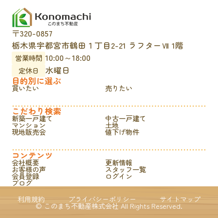
〒320-0857
栃木県宇都宮市鶴田１丁目2-21 ラフターⅦ 1階
10:00～18:00
営業時間
水曜日
定休日
目的別に選ぶ
買いたい
売りたい
こだわり検索
新築一戸建て
中古一戸建て
マンション
土地
現地販売会
値下げ物件
コンテンツ
会社概要
更新情報
お客様の声
スタッフ一覧
会員登録
ログイン
ブログ
利用規約
プライバシーポリシー
サイトマップ
© このまち不動産株式会社 All Rights Reserved.