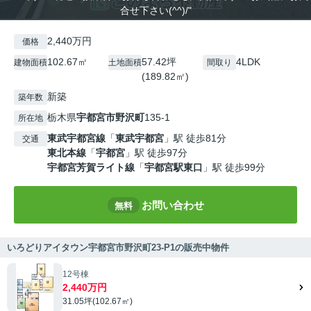
合せ下さい(^^)/"
2,440万円
価格
102.67㎡
57.42坪
4LDK
建物面積
土地面積
間取り
(189.82㎡)
新築
築年数
栃木県
宇都宮市
野沢町
135-1
所在地
東武宇都宮線
「
東武宇都宮
」駅 徒歩81分
交通
東北本線
「
宇都宮
」駅 徒歩97分
宇都宮芳賀ライト線
「
宇都宮駅東口
」駅 徒歩99分
お問い合わせ
無料
いろどりアイタウン宇都宮市野沢町23-P1の販売中物件
12号棟
2,440万円
31.05坪(102.67㎡)