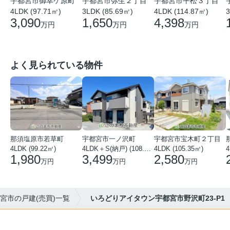
宇都宮市平松３丁目
宇都宮市御幸ケ原町
宇都宮市弥生２丁目
4LDK (114.87㎡)
4LDK (97.71㎡)
3
3LDK (85.69㎡)
4,398
3,090
1,650
万円
万円
万円
よく見られている物件
那須塩原市若草町
宇都宮市一ノ沢町
宇都宮市宝木町２丁目
4LDK (99.22㎡)
4LDK＋S(納戸) (108.51㎡)
4LDK (105.35㎡)
4
1,980
3,499
2,580
万円
万円
万円
宮市の戸建(売買)一覧
いろどりアイタウン宇都宮市野沢町23-P1